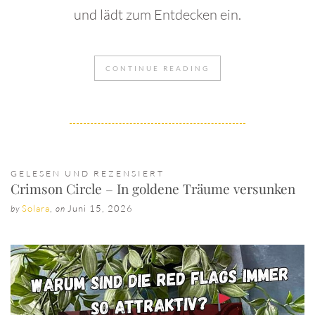
und lädt zum Entdecken ein.
CONTINUE READING
GELESEN UND REZENSIERT
Crimson Circle – In goldene Träume versunken
Solara
,
Juni 15, 2026
by
on