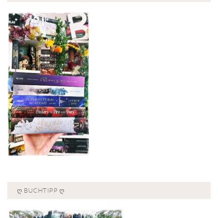
Ღ BUCHTIPP Ღ