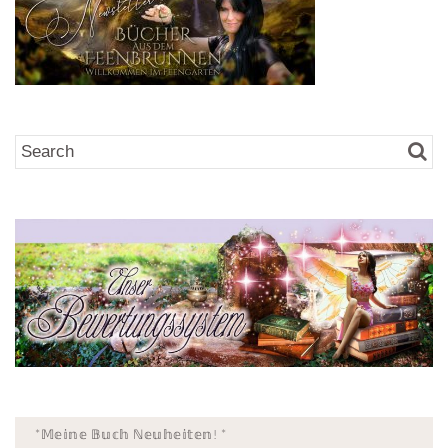
*𝕄𝕖𝕚𝕟𝕖 𝔹𝕦𝕔𝕙 ℕ𝕖𝕦𝕙𝕖𝕚𝕥𝕖𝕟! *