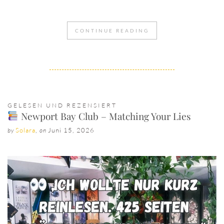
CONTINUE READING
GELESEN UND REZENSIERT
Newport Bay Club – Matching Your Lies
Solara
,
Juni 15, 2026
by
on