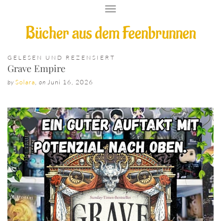
T
O
Bücher aus dem Feenbrunnen
G
G
L
E
GELESEN UND REZENSIERT
N
Grave Empire
A
V
Solara
,
Juni 16, 2026
by
on
I
G
A
T
I
O
N