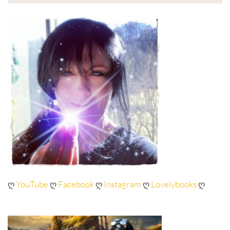
ღ
YouTube
ღ
Facebook
ღ
Instagram
ღ
Lovelybooks
ღ