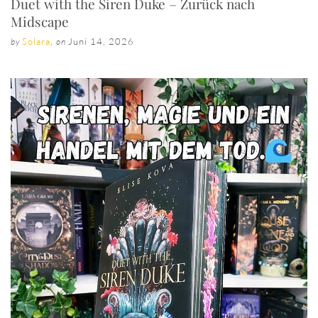
Duet with the Siren Duke – Zurück nach
Midscape
Solara
,
Juni 14, 2026
by
on