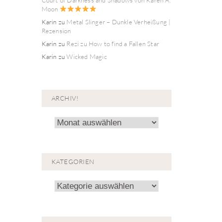
Moon
Karin
zu
Metal Slinger – Dunkle Verheißung |
Rezension
Karin
zu
Rezi zu How to find a Fallen Star
Karin
zu
Wicked Magic
ARCHIV!
Archiv!
KATEGORIEN
Kategorien