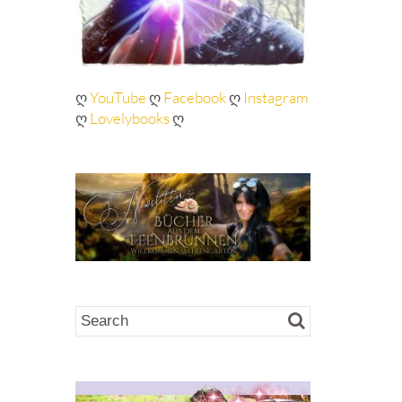
ღ
YouTube
ღ
Facebook
ღ
Instagram
ღ
Lovelybooks
ღ