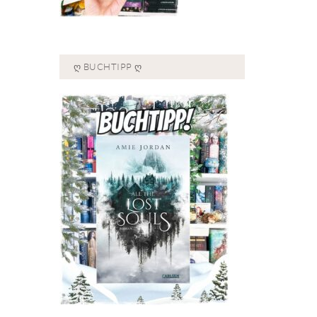
Ღ BUCHTIPP Ღ