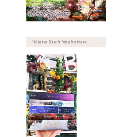
*𝕄𝕖𝕚𝕟𝕖 𝔹𝕦𝕔𝕙 ℕ𝕖𝕦𝕙𝕖𝕚𝕥𝕖𝕟! *