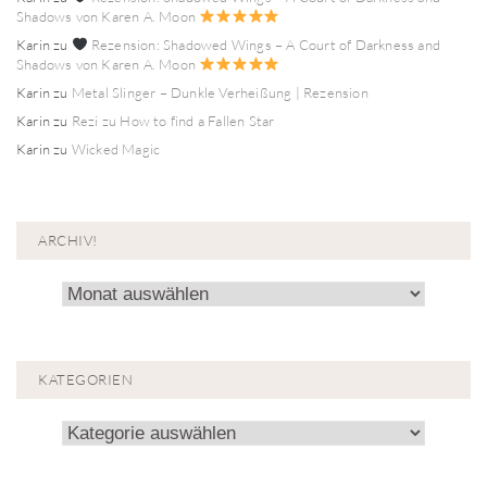
Shadows von Karen A. Moon
Karin
zu
Rezension: Shadowed Wings – A Court of Darkness and
Shadows von Karen A. Moon
Karin
zu
Metal Slinger – Dunkle Verheißung | Rezension
Karin
zu
Rezi zu How to find a Fallen Star
Karin
zu
Wicked Magic
ARCHIV!
Archiv!
KATEGORIEN
Kategorien