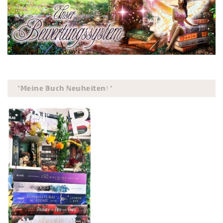
*𝕄𝕖𝕚𝕟𝕖 𝔹𝕦𝕔𝕙 ℕ𝕖𝕦𝕙𝕖𝕚𝕥𝕖𝕟! *