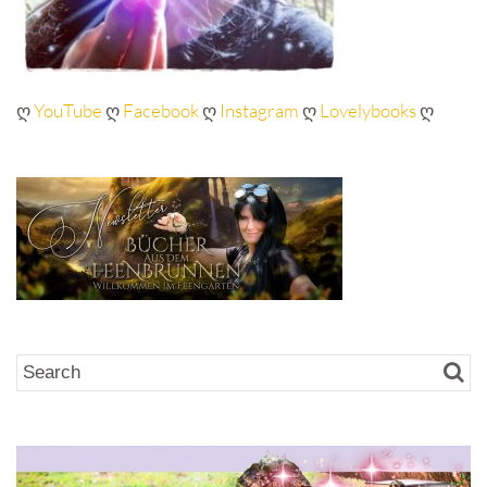
ღ
YouTube
ღ
Facebook
ღ
Instagram
ღ
Lovelybooks
ღ