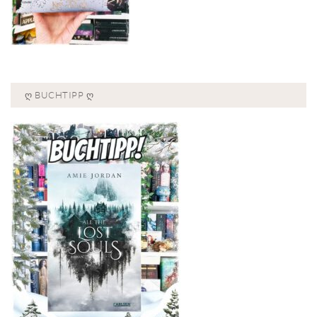
Ღ BUCHTIPP Ღ