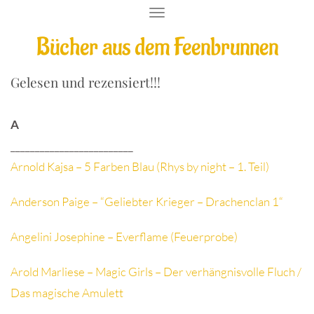
T
O
Bücher aus dem Feenbrunnen
G
G
L
E
Gelesen und rezensiert!!!
N
A
V
A
I
G
_________________________
A
Arnold Kajsa – 5 Farben Blau (Rhys by night – 1. Teil)
T
I
O
Anderson Paige – “Geliebter Krieger – Drachenclan 1“
N
Angelini Josephine – Everflame (Feuerprobe)
Arold Marliese – Magic Girls – Der verhängnisvolle Fluch /
Das magische Amulett