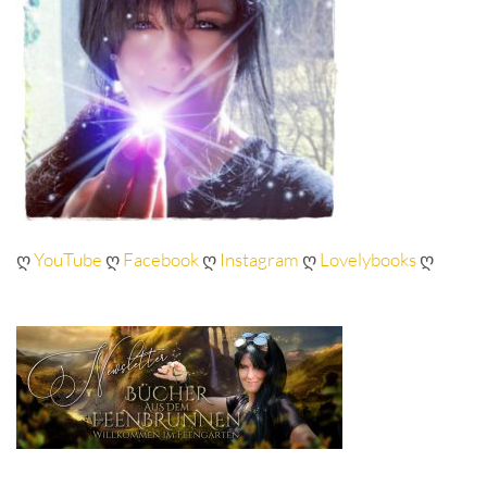
ღ
YouTube
ღ
Facebook
ღ
Instagram
ღ
Lovelybooks
ღ