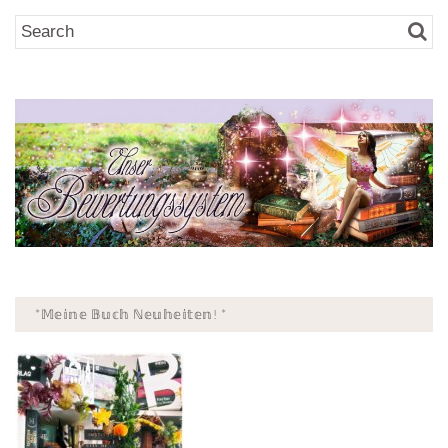
*𝕄𝕖𝕚𝕟𝕖 𝔹𝕦𝕔𝕙 ℕ𝕖𝕦𝕙𝕖𝕚𝕥𝕖𝕟! *