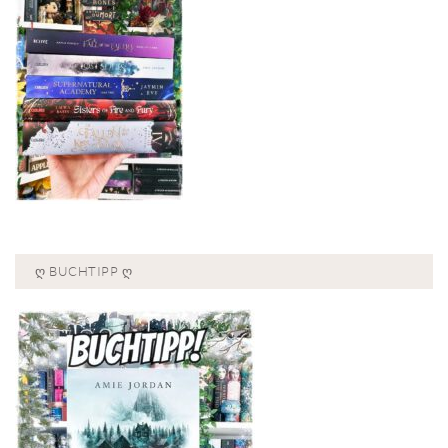
Ღ BUCHTIPP Ღ