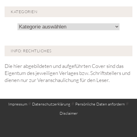
KATEGORIEN
Kategorien
INFO: RECHTLICHES
Die hier abgebildeten und aufgeführten Cover sind das
Eigentum des jeweiligen Verlages bzw. Schriftstellers und
dienen nur zur Veranschaulichung für den Leser.
#
#
#
Impressum
Datenschutzerklärung
Persönliche Daten anfordern
Disclaimer