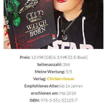
Preis:
13,95€ [GB] & 3,99€ [D, E-Book]
Seitenanzahl:
384
Meine Wertung:
5/5
Verlag:
Chicken House
Empfohlenes Alter:
Ab 14 Jahren
erschienen am:
Mai 2018
ISBN:
978-3-551-52105-7