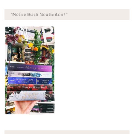
*𝕄𝕖𝕚𝕟𝕖 𝔹𝕦𝕔𝕙 ℕ𝕖𝕦𝕙𝕖𝕚𝕥𝕖𝕟! *