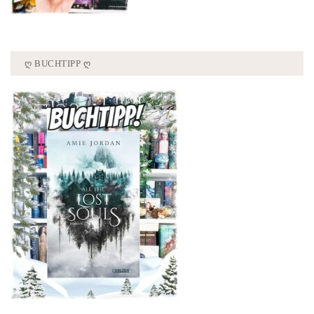
Ღ BUCHTIPP Ღ