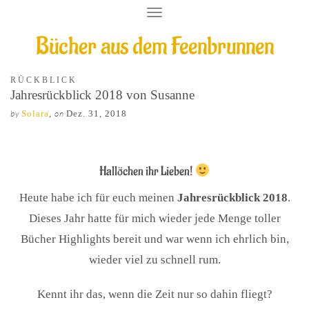
T
O
Bücher aus dem Feenbrunnen
G
G
L
E
RÜCKBLICK
N
Jahresrückblick 2018 von Susanne
A
by
Solara
,
on
Dez. 31, 2018
V
I
G
A
T
Hallöchen ihr Lieben!
I
O
Heute habe ich für euch meinen
Jahresrückblick 2018
.
N
Dieses Jahr hatte für mich wieder jede Menge toller
Bücher Highlights bereit und war wenn ich ehrlich bin,
wieder viel zu schnell rum.
Kennt ihr das, wenn die Zeit nur so dahin fliegt?