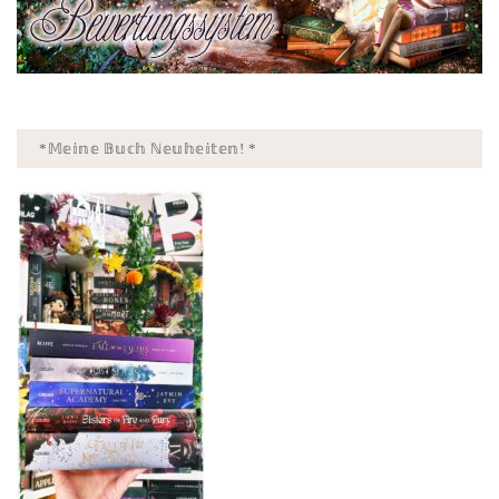
*𝕄𝕖𝕚𝕟𝕖 𝔹𝕦𝕔𝕙 ℕ𝕖𝕦𝕙𝕖𝕚𝕥𝕖𝕟! *