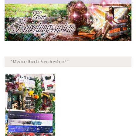
*𝕄𝕖𝕚𝕟𝕖 𝔹𝕦𝕔𝕙 ℕ𝕖𝕦𝕙𝕖𝕚𝕥𝕖𝕟! *