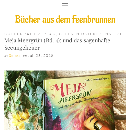
T
O
Bücher aus dem Feenbrunnen
G
G
L
E
COPPENRATH VERLAG
,
GELESEN UND REZENSIERT
N
Meja Meergrün (Bd. 4): und das sagenhafte
A
Seeungeheuer
V
I
Solara
,
Juli 23, 2018
by
on
G
A
T
I
O
N