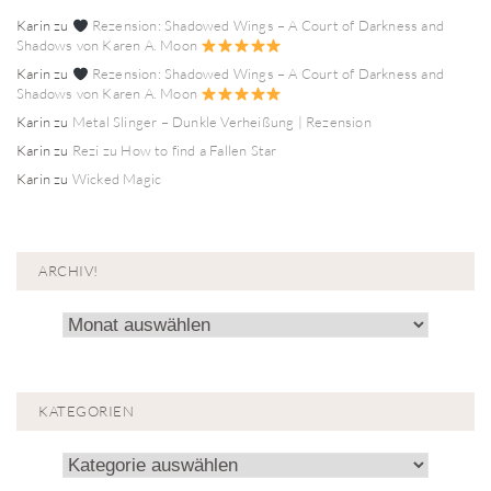
Karin
zu
Rezension: Shadowed Wings – A Court of Darkness and
Shadows von Karen A. Moon
Karin
zu
Rezension: Shadowed Wings – A Court of Darkness and
Shadows von Karen A. Moon
Karin
zu
Metal Slinger – Dunkle Verheißung | Rezension
Karin
zu
Rezi zu How to find a Fallen Star
Karin
zu
Wicked Magic
ARCHIV!
Archiv!
KATEGORIEN
Kategorien