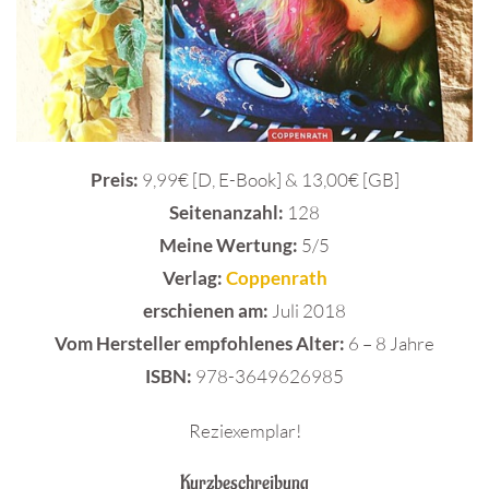
Preis:
9,99€ [D, E-Book] & 13,00€ [GB]
Seitenanzahl:
128
Meine Wertung:
5/5
Verlag:
Coppenrath
e
rschienen am:
Juli 2018
Vom Hersteller empfohlenes Alter:
6 – 8 Jahre
ISBN:
978-3649626985
Reziexemplar!
Kurzbeschreibung