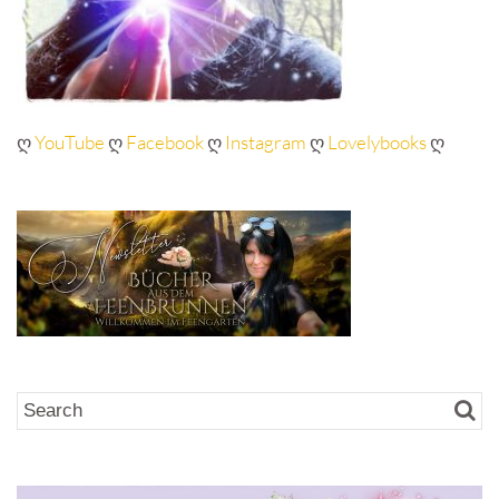
ღ
YouTube
ღ
Facebook
ღ
Instagram
ღ
Lovelybooks
ღ