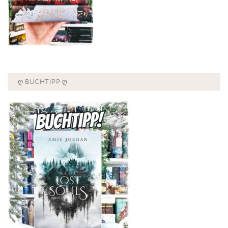
Ღ BUCHTIPP Ღ