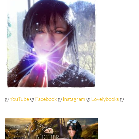
ღ
YouTube
ღ
Facebook
ღ
Instagram
ღ
Lovelybooks
ღ