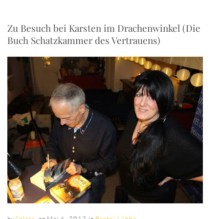
Zu Besuch bei Karsten im Drachenwinkel (Die
Buch Schatzkammer des Vertrauens)
Solara
,
Mai 6, 2017
Bastei Lübbe
by
on
in