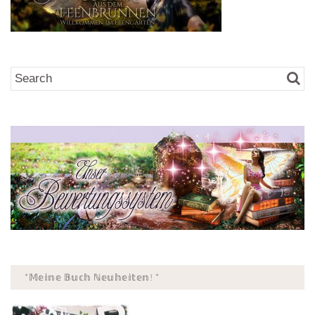
*𝕄𝕖𝕚𝕟𝕖 𝔹𝕦𝕔𝕙 ℕ𝕖𝕦𝕙𝕖𝕚𝕥𝕖𝕟! *