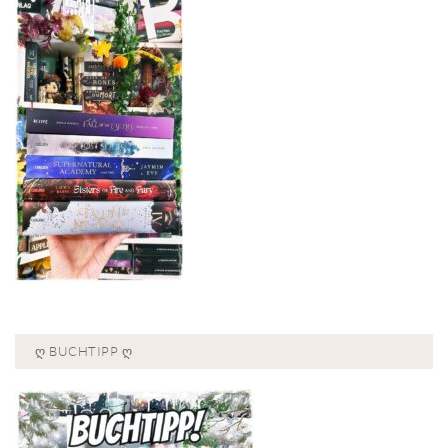
Ღ BUCHTIPP Ღ