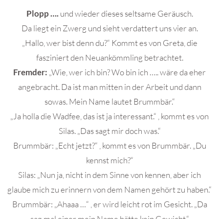
Plopp ….
und wieder dieses seltsame Geräusch.
Da liegt ein Zwerg und sieht verdattert uns vier an.
„Hallo, wer bist denn du?“ Kommt es von Greta, die
fasziniert den Neuankömmling betrachtet.
Fremder:
„Wie, wer ich bin? Wo bin ich ….. wäre da eher
angebracht. Da ist man mitten in der Arbeit und dann
sowas. Mein Name lautet Brummbär.“
„Ja holla die Wadfee, das ist ja interessant.“ , kommt es von
Silas. „Das sagt mir doch was.“
Brummbär: „Echt jetzt?“ , kommt es von Brummbär. „Du
kennst mich?“
Silas: „Nun ja, nicht in dem Sinne von kennen, aber ich
glaube mich zu erinnern von dem Namen gehört zu haben.“
Brummbär: „Ahaaa …“ , er wird leicht rot im Gesicht. „Da
sag mal einer mein Name hätte kein Gewicht.“