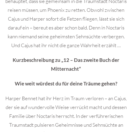
behauptet, dass sie gemeinsam in die Traumstadt Noctaris
reisen müssen, um Phoenix zu retten. Obwohl zwischen
Cajus und Harper sofort die Fetzen fliegen, lässt sie sich
darauf ein – bereut es aber schon bald. Denn in Noctaris
kann niemand seine geheimsten Sehnsüchte verbergen.
Und Cajus hat ihr nicht die ganze Wahrheit erzählt …
Kurzbeschreibung zu „12 – Das zweite Buch der
Mitternacht“
Wie weit würdest du für deine Träume gehen?
Harper Bennet hat ihr Herz im Traum verloren – an Cajus,
der sie auf wundervolle Weise verrückt macht und dessen
Familie über Noctaris herrscht. In der verführerischen
Traumstadt pulsieren Geheimnisse und Sehnsüchte an