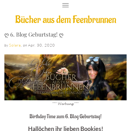
T
O
Bücher aus dem Feenbrunnen
G
G
L
E
ღ 6. Blog Geburtstag! ღ
N
A
Solara
,
Apr. 30, 2020
by
on
V
I
G
A
T
I
O
N
*** 𝓦𝓮𝓻𝓫𝓾𝓷𝓰 ***
Birthday Time zum 6. Blog Geburtstag!
Hallöchen ihr lieben Bookies!