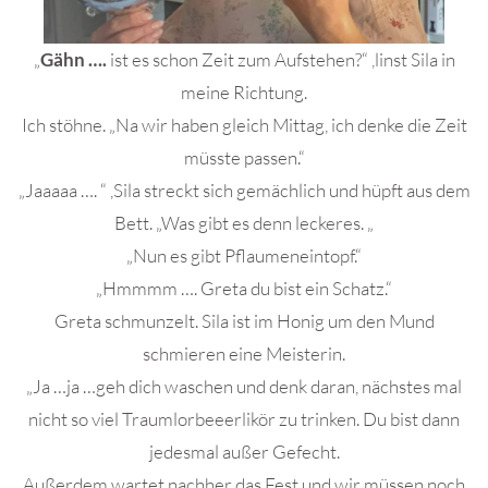
„
Gähn ….
ist es schon Zeit zum Aufstehen?“ ,linst Sila in
meine Richtung.
Ich stöhne. „Na wir haben gleich Mittag, ich denke die Zeit
müsste passen.“
„Jaaaaa …. “ ,Sila streckt sich gemächlich und hüpft aus dem
Bett. „Was gibt es denn leckeres. „
„Nun es gibt Pflaumeneintopf.“
„Hmmmm …. Greta du bist ein Schatz.“
Greta schmunzelt. Sila ist im Honig um den Mund
schmieren eine Meisterin.
„Ja …ja …geh dich waschen und denk daran, nächstes mal
nicht so viel Traumlorbeeerlikör zu trinken. Du bist dann
jedesmal außer Gefecht.
Außerdem wartet nachher das Fest und wir müssen noch