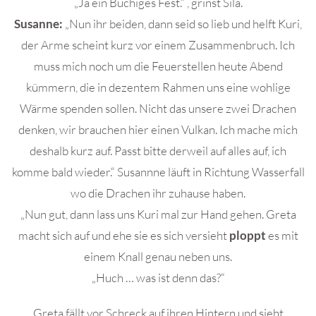
„Ja ein Buchiges Fest.“ , grinst Sila.
Susanne:
„Nun ihr beiden, dann seid so lieb und helft Kuri,
der Arme scheint kurz vor einem Zusammenbruch. Ich
muss mich noch um die Feuerstellen heute Abend
kümmern, die in dezentem Rahmen uns eine wohlige
Wärme spenden sollen. Nicht das unsere zwei Drachen
denken, wir brauchen hier einen Vulkan. Ich mache mich
deshalb kurz auf. Passt bitte derweil auf alles auf, ich
komme bald wieder.“ Susannne läuft in Richtung Wasserfall
wo die Drachen ihr zuhause haben.
„Nun gut, dann lass uns Kuri mal zur Hand gehen. Greta
macht sich auf und ehe sie es sich versieht
ploppt
es mit
einem Knall genau neben uns.
„Huch … was ist denn das?“
Greta fällt vor Schreck auf ihren Hintern und sieht