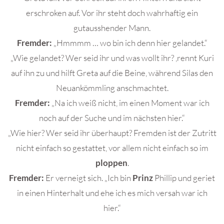
erschroken auf. Vor ihr steht doch wahrhaftig ein
gutausshender Mann.
Fremder:
„Hmmmm … wo bin ich denn hier gelandet.“
„Wie gelandet? Wer seid ihr und was wollt ihr? ,rennt Kuri
auf ihn zu und hilft Greta auf die Beine, während Silas den
Neuankömmling anschmachtet.
Fremder:
„Na ich weiß nicht, im einen Moment war ich
noch auf der Suche und im nächsten hier.“
„Wie hier? Wer seid ihr überhaupt? Fremden ist der Zutritt
nicht einfach so gestattet, vor allem nicht einfach so im
ploppen
.
Fremder:
Er verneigt sich. „Ich bin
Prinz
Phillip und geriet
in einen Hinterhalt und ehe ich es mich versah war ich
hier.“