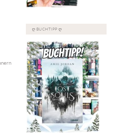
Ღ BUCHTIPP Ღ
ännern