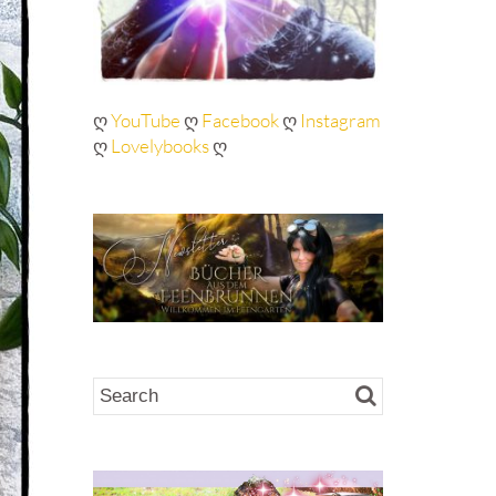
ღ
YouTube
ღ
Facebook
ღ
Instagram
ღ
Lovelybooks
ღ