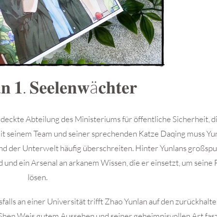
𝐧 𝟏. 𝐒𝐞𝐞𝐥𝐞𝐧𝐰ä𝐜𝐡𝐭𝐞𝐫
deckte Abteilung des Ministeriums für öffentliche Sicherheit, di
it seinem Team und seiner sprechenden Katze Daqing muss Yun
d der Unterwelt häufig überschreiten. Hinter Yunlans großspu
d und ein Arsenal an arkanem Wissen, die er einsetzt, um seine F
lösen.
alls an einer Universität trifft Zhao Yunlan auf den zurückhalt
 Shen Weis gutem Aussehen und seiner geheimnisvollen Art fasz