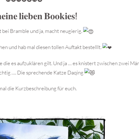
𝐢𝐧𝐞 𝐥𝐢𝐞𝐛𝐞𝐧 𝐁𝐨𝐨𝐤𝐢𝐞𝐬!
 bei Bramble und ja, macht
neugierig.
en und hab mal diesen tollen Auftakt bestelllt.
 die es aufzuklären gilt. Und ja … es knistert zwischen zwei M
ichtig …. Die sprechende Katze Daqing
 mal die Kurzbeschreibung für euch.