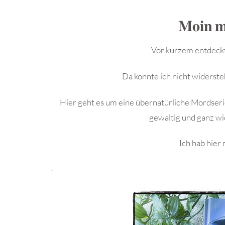
𝐌𝐨𝐢𝐧 𝐦𝐞
Vor kurzem entdeckt
Da konnte ich nicht widersteh
Hier geht es um eine übernatürliche Mordserie
gewaltig und ganz w
Ich hab hier
.