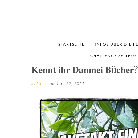
STARTSEITE
INFOS ÜBER DIE F
CHALLENGE SEITE!!!
𝐊𝐞𝐧𝐧𝐭 𝐢𝐡𝐫 𝐃𝐚𝐧𝐦𝐞𝐢 𝐁ü𝐜𝐡𝐞𝐫?
Solara
,
Juni 22, 2025
by
on