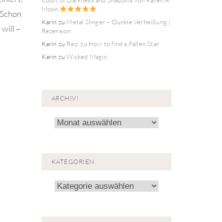
Moon
 Schon
Karin
zu
Metal Slinger – Dunkle Verheißung |
will –
Rezension
Karin
zu
Rezi zu How to find a Fallen Star
Karin
zu
Wicked Magic
ARCHIV!
Archiv!
KATEGORIEN
Kategorien