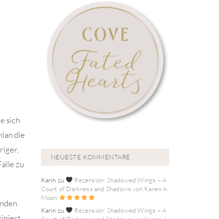
e sich
lan die
riger,
NEUESTE KOMMENTARE
älle zu
Karin
zu
Rezension: Shadowed Wings – A
Court of Darkness and Shadows von Karen A.
Moon
enden
Karin
zu
Rezension: Shadowed Wings – A
iniert.
Court of Darkness and Shadows von Karen A.