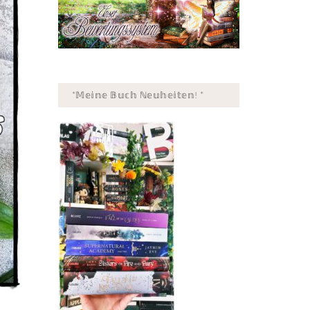
*𝕄𝕖𝕚𝕟𝕖 𝔹𝕦𝕔𝕙 ℕ𝕖𝕦𝕙𝕖𝕚𝕥𝕖𝕟! *