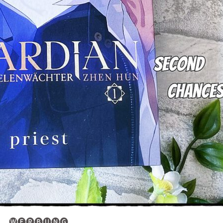
🅦🅔🅡🅑🅤🅝🅖