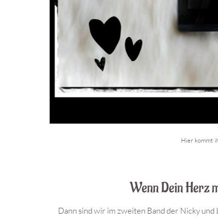
Hier kommt ih
Wenn Dein Herz m
Dann sind wir im zweiten Band der Nicky und L