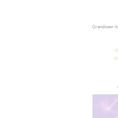
Grandioser Ab
N
N
.