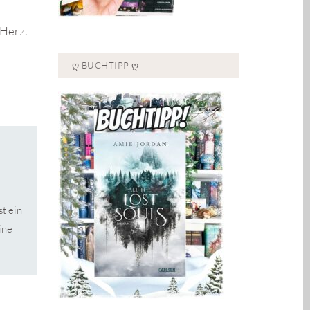
 Herz.
Ღ BUCHTIPP Ღ
st ein
ine