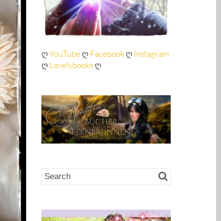
ღ
YouTube
ღ
Facebook
ღ
Instagram
ღ
Lovelybooks
ღ