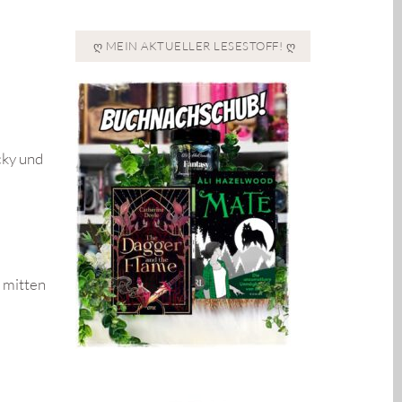
Ღ MEIN AKTUELLER LESESTOFF! Ღ
cky und
e mitten