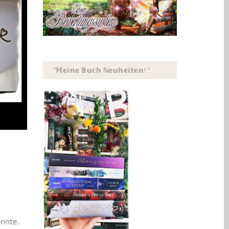
*𝕄𝕖𝕚𝕟𝕖 𝔹𝕦𝕔𝕙 ℕ𝕖𝕦𝕙𝕖𝕚𝕥𝕖𝕟! *
onnte.