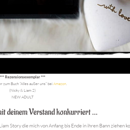
*** Rezensionsexemplar ***
r zum Buch “Alles außer uns” bei
Amazon
.
(Nicky & Liam 2)
NEW ADULT
it deinem Verstand konkurriert …
iam Story die mich von Anfang bis Ende in ihren Bann ziehen k