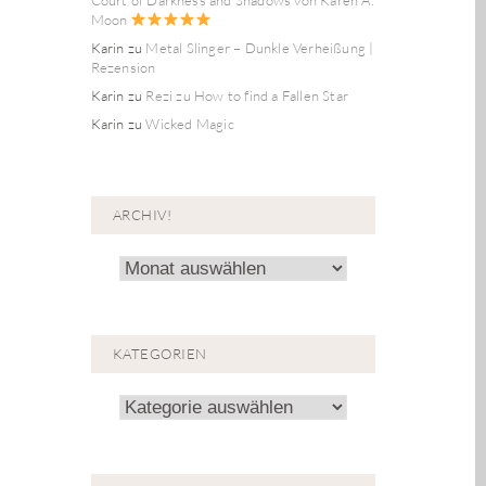
Moon
Karin
zu
Metal Slinger – Dunkle Verheißung |
Rezension
Karin
zu
Rezi zu How to find a Fallen Star
Karin
zu
Wicked Magic
ARCHIV!
Archiv!
KATEGORIEN
Kategorien