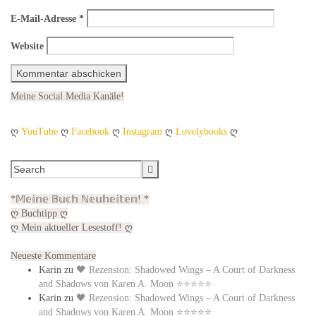
E-Mail-Adresse
*
Website
Meine Social Media Kanäle!
ღ
YouTube
ღ
Facebook
ღ
Instagram
ღ
Lovelybooks
ღ
*𝕄𝕖𝕚𝕟𝕖 𝔹𝕦𝕔𝕙 ℕ𝕖𝕦𝕙𝕖𝕚𝕥𝕖𝕟! *
ღ Buchtipp ღ
ღ Mein aktueller Lesestoff! ღ
Neueste Kommentare
Karin
zu
🖤 Rezension: Shadowed Wings – A Court of Darkness
and Shadows von Karen A. Moon ⭐⭐⭐⭐⭐
Karin
zu
🖤 Rezension: Shadowed Wings – A Court of Darkness
and Shadows von Karen A. Moon ⭐⭐⭐⭐⭐