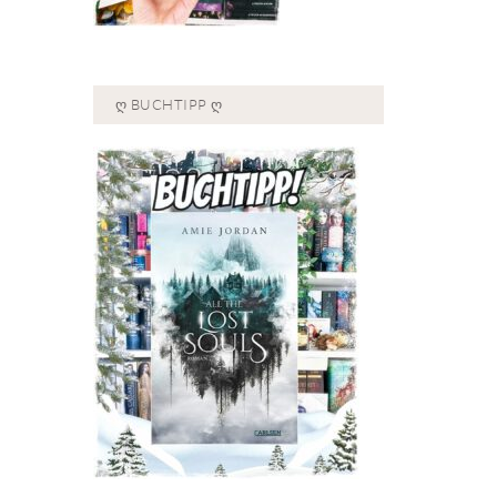
Ღ BUCHTIPP Ღ