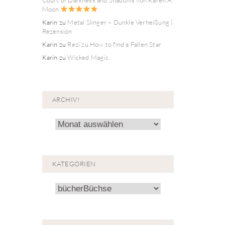
Moon
Karin
zu
Metal Slinger – Dunkle Verheißung |
Rezension
Karin
zu
Rezi zu How to find a Fallen Star
Karin
zu
Wicked Magic
ARCHIV!
Archiv!
KATEGORIEN
Kategorien