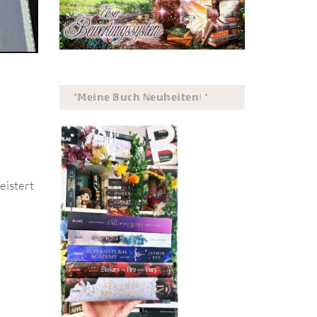
*𝕄𝕖𝕚𝕟𝕖 𝔹𝕦𝕔𝕙 ℕ𝕖𝕦𝕙𝕖𝕚𝕥𝕖𝕟! *
eistert