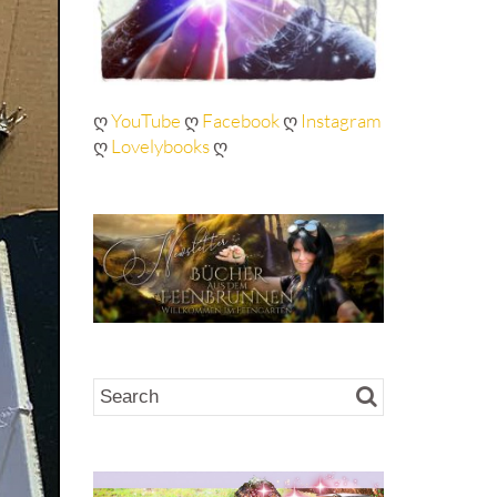
ღ
YouTube
ღ
Facebook
ღ
Instagram
ღ
Lovelybooks
ღ