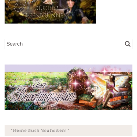
*𝕄𝕖𝕚𝕟𝕖 𝔹𝕦𝕔𝕙 ℕ𝕖𝕦𝕙𝕖𝕚𝕥𝕖𝕟! *