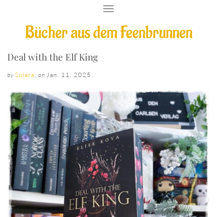
T
O
Bücher aus dem Feenbrunnen
G
G
L
E
Deal with the Elf King
N
A
Solara
,
Jan. 11, 2025
by
on
V
I
G
A
T
I
O
N