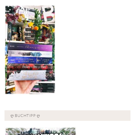
Ღ BUCHTIPP Ღ