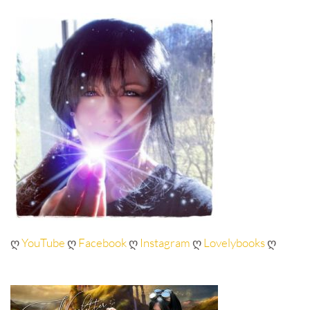
ღ
YouTube
ღ
Facebook
ღ
Instagram
ღ
Lovelybooks
ღ