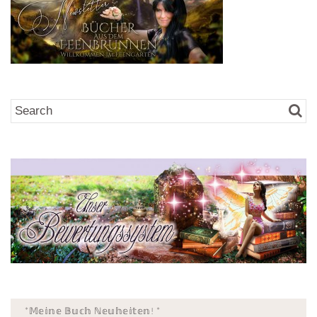
*𝕄𝕖𝕚𝕟𝕖 𝔹𝕦𝕔𝕙 ℕ𝕖𝕦𝕙𝕖𝕚𝕥𝕖𝕟! *