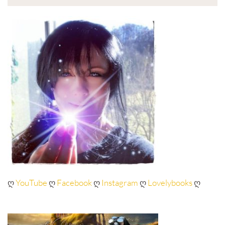
ღ
YouTube
ღ
Facebook
ღ
Instagram
ღ
Lovelybooks
ღ