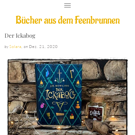
T
O
Bücher aus dem Feenbrunnen
G
G
L
E
Der Ickabog
N
A
Solara
,
Dez. 21, 2020
by
on
V
I
G
A
T
I
O
N