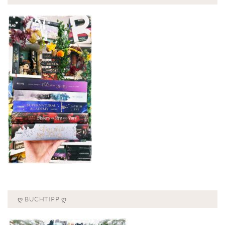
Ღ BUCHTIPP Ღ