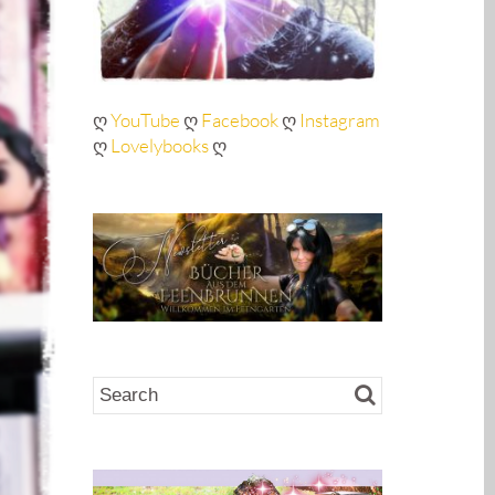
ღ
YouTube
ღ
Facebook
ღ
Instagram
ღ
Lovelybooks
ღ