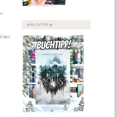
en
Ღ BUCHTIPP Ღ
uf den