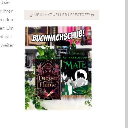
d sie
r ihrer
Ღ MEIN AKTUELLER LESESTOFF! Ღ
en, dem
der: Um
t will
 weiter