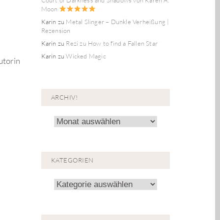
Moon
Karin
zu
Metal Slinger – Dunkle Verheißung |
Rezension
Karin
zu
Rezi zu How to find a Fallen Star
Karin
zu
Wicked Magic
utorin
ARCHIV!
Archiv!
KATEGORIEN
Kategorien