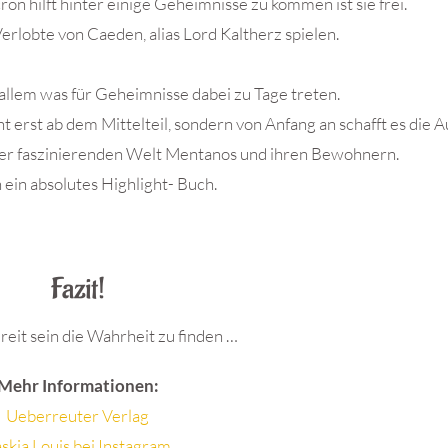
on hilft hinter einige Geheimnisse zu kommen ist sie frei.
Verlobte von Caeden, alias Lord Kaltherz spielen.
r allem was für Geheimnisse dabei zu Tage treten.
erst ab dem Mittelteil, sondern von Anfang an schafft es die A
 der faszinierenden Welt Mentanos und ihren Bewohnern.
 ein absolutes Highlight- Buch.
Fazit!
reit sein die Wahrheit zu finden …
Mehr Informationen:
Ueberreuter Verlag
skia Louis bei Instagram