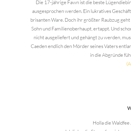
Die 17-jährige Fawn ist die beste Lügendiebin
ausgesprochen werden. Ein lukratives Geschäft
brisanten Ware. Doch ihr größter Raubzug geht 
Sohn und Familienoberhaupt, ertappt. Und schon
nicht ausgeliefert und gehängt zu werden, muss
Caeden endlich den Mörder seines Vaters entlarv
in die Abgründe füh
(A
.
W
Holla die Waldfee 