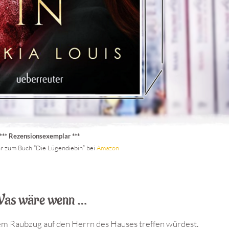
*** Rezensionsexemplar ***
r zum Buch “Die Lügendiebin” bei
Ama
z
on
as wäre wenn …
m Raubzug auf den Herrn des Hauses treffen würdest.