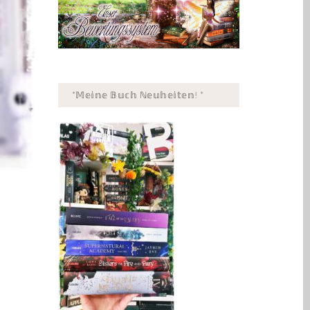
*𝕄𝕖𝕚𝕟𝕖 𝔹𝕦𝕔𝕙 ℕ𝕖𝕦𝕙𝕖𝕚𝕥𝕖𝕟! *