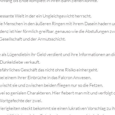
n Anfang bis Ende komplett in ihren Bann ziehen konnte.
eressante Welt in der ein Ungleichgewicht herrscht.
e Menschen in den äußeren Ringen mit ihrem Dasein hadern un
nz ist hier förmlich greifbar, genauso wie die Abstufungen z
Gesellschaft und der Armutsschicht.
ie als Lügendiebin ihr Geld verdient und ihre Informationen an d
Dunkeldiebe verkauft.
efährliches Geschäft das nicht ohne Risiko einhergeht.
bei einem ihrer Einbrüche in das Falcron Anwesen.
ischt sie und zwischen beiden fliegen nur so die Fetzen.
zwei so genialen Charakteren. Hier fiebert man mit und verfolgt 
Wortgefechte der zwei.
erigkeiten steckt bekommt sie einen lukrativen Vorschlag zu i