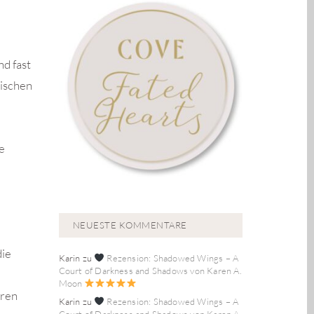
d fast
wischen
ie
NEUESTE KOMMENTARE
die
Karin
zu
Rezension: Shadowed Wings – A
Court of Darkness and Shadows von Karen A.
Moon
hren
Karin
zu
Rezension: Shadowed Wings – A
Court of Darkness and Shadows von Karen A.