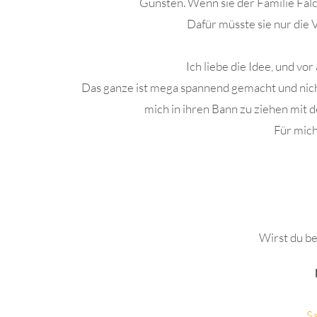
Gunsten. Wenn sie der Familie Falcr
Dafür müsste sie nur die 
Ich liebe die Idee, und vo
Das ganze ist mega spannend gemacht und nicht 
mich in ihren Bann zu ziehen mit
Für mich
.
Wirst du be
Sa