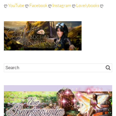
ღ
YouTube
ღ
Facebook
ღ
Instagram
ღ
Lovelybooks
ღ