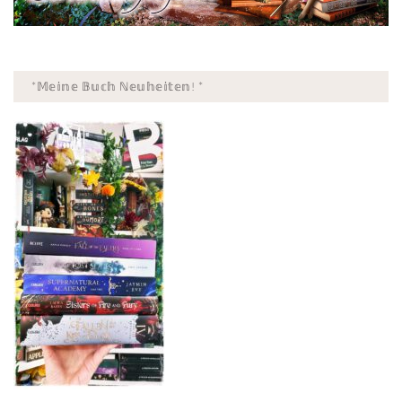
*𝕄𝕖𝕚𝕟𝕖 𝔹𝕦𝕔𝕙 ℕ𝕖𝕦𝕙𝕖𝕚𝕥𝕖𝕟! *