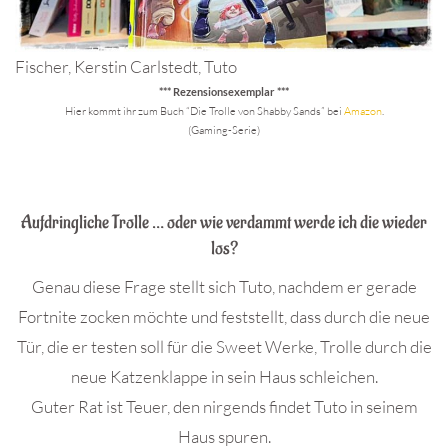
Fischer, Kerstin Carlstedt, Tuto
*** Rezensionsexemplar ***
Hier kommt ihr zum Buch “Die Trolle von Shabby Sands” bei
Amazon
.
(Gaming-Serie)
.
Aufdringliche Trolle … oder wie verdammt werde ich die wieder
los?
Genau diese Frage stellt sich Tuto, nachdem er gerade
Fortnite zocken möchte und feststellt, dass durch die neue
Tür, die er testen soll für die Sweet Werke, Trolle durch die
neue Katzenklappe in sein Haus schleichen.
Guter Rat ist Teuer, den nirgends findet Tuto in seinem
Haus spuren.