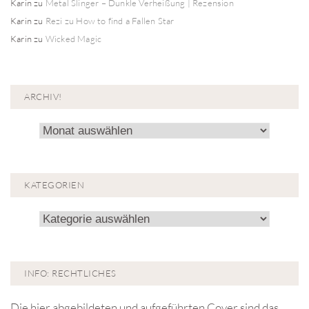
Karin
zu
Metal Slinger – Dunkle Verheißung | Rezension
Karin
zu
Rezi zu How to find a Fallen Star
Karin
zu
Wicked Magic
ARCHIV!
Archiv!
KATEGORIEN
Kategorien
INFO: RECHTLICHES
Die hier abgebildeten und aufgeführten Cover sind das