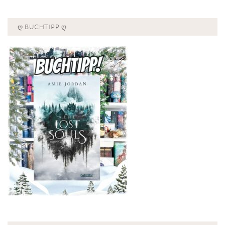
Ღ BUCHTIPP Ღ