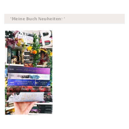
*𝕄𝕖𝕚𝕟𝕖 𝔹𝕦𝕔𝕙 ℕ𝕖𝕦𝕙𝕖𝕚𝕥𝕖𝕟! *