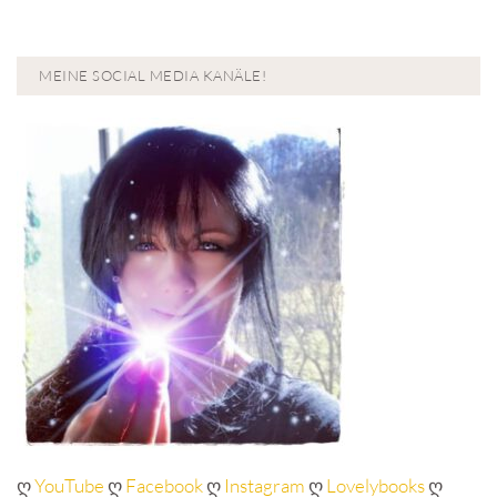
MEINE SOCIAL MEDIA KANÄLE!
ღ
YouTube
ღ
Facebook
ღ
Instagram
ღ
Lovelybooks
ღ