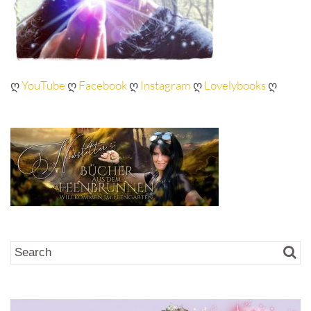
ღ
YouTube
ღ
Facebook
ღ
Instagram
ღ
Lovelybooks
ღ