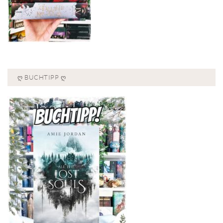
Ღ BUCHTIPP Ღ