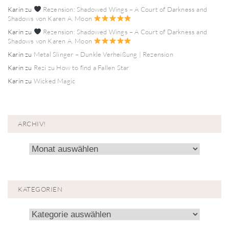
Karin
zu
Rezension: Shadowed Wings – A Court of Darkness and
Shadows von Karen A. Moon
Karin
zu
Rezension: Shadowed Wings – A Court of Darkness and
Shadows von Karen A. Moon
Karin
zu
Metal Slinger – Dunkle Verheißung | Rezension
Karin
zu
Rezi zu How to find a Fallen Star
Karin
zu
Wicked Magic
ARCHIV!
Archiv!
KATEGORIEN
Kategorien