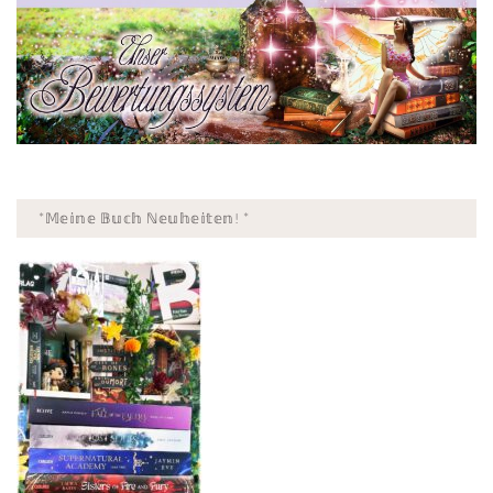
*𝕄𝕖𝕚𝕟𝕖 𝔹𝕦𝕔𝕙 ℕ𝕖𝕦𝕙𝕖𝕚𝕥𝕖𝕟! *