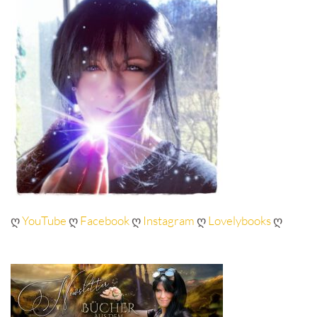
ღ
YouTube
ღ
Facebook
ღ
Instagram
ღ
Lovelybooks
ღ