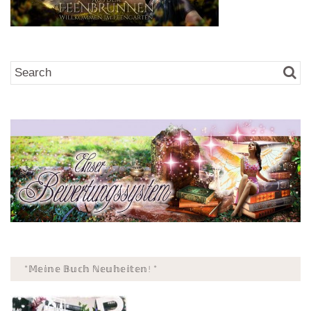
*𝕄𝕖𝕚𝕟𝕖 𝔹𝕦𝕔𝕙 ℕ𝕖𝕦𝕙𝕖𝕚𝕥𝕖𝕟! *