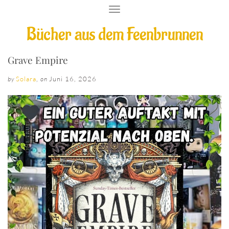
T
O
Bücher aus dem Feenbrunnen
G
G
L
E
Grave Empire
N
A
Solara
,
Juni 16, 2026
by
on
V
I
G
A
T
I
O
N