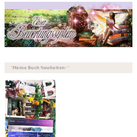
*𝕄𝕖𝕚𝕟𝕖 𝔹𝕦𝕔𝕙 ℕ𝕖𝕦𝕙𝕖𝕚𝕥𝕖𝕟! *