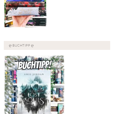
Ღ BUCHTIPP Ღ