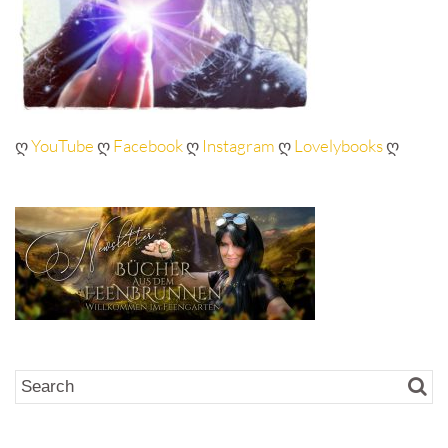
ღ
YouTube
ღ
Facebook
ღ
Instagram
ღ
Lovelybooks
ღ