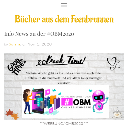
T
O
Bücher aus dem Feenbrunnen
G
G
L
E
Info News zu der #OBM2020
N
A
Solara
,
Nov. 1, 2020
by
on
V
I
G
A
T
I
O
N
***WERBUNG/ OMB2020 ***