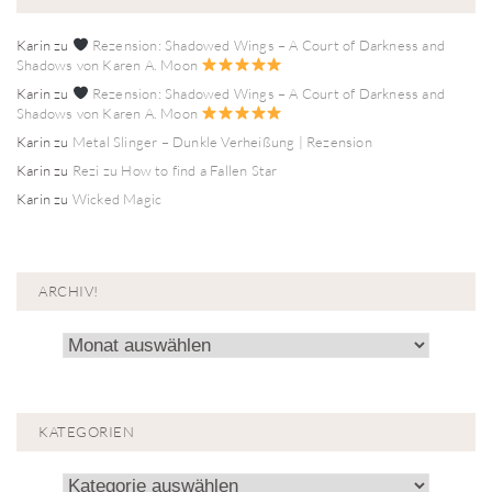
Karin
zu
Rezension: Shadowed Wings – A Court of Darkness and
Shadows von Karen A. Moon
Karin
zu
Rezension: Shadowed Wings – A Court of Darkness and
Shadows von Karen A. Moon
Karin
zu
Metal Slinger – Dunkle Verheißung | Rezension
Karin
zu
Rezi zu How to find a Fallen Star
Karin
zu
Wicked Magic
ARCHIV!
Archiv!
KATEGORIEN
Kategorien