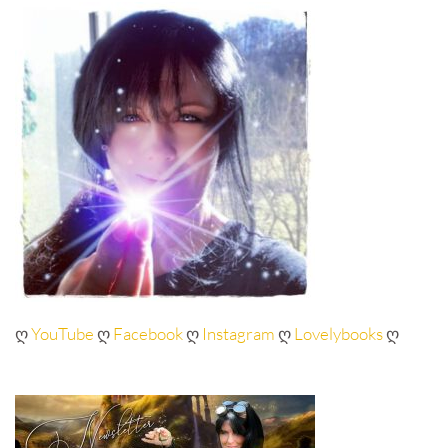
ღ
YouTube
ღ
Facebook
ღ
Instagram
ღ
Lovelybooks
ღ