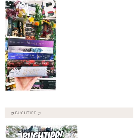
Ღ BUCHTIPP Ღ