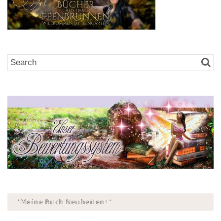
*𝕄𝕖𝕚𝕟𝕖 𝔹𝕦𝕔𝕙 ℕ𝕖𝕦𝕙𝕖𝕚𝕥𝕖𝕟! *