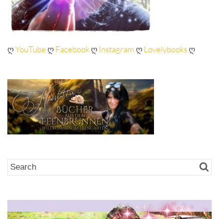
ღ
YouTube
ღ
Facebook
ღ
Instagram
ღ
Lovelybooks
ღ