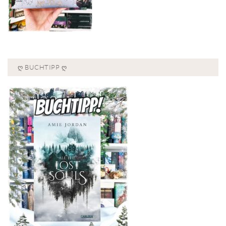
Ღ BUCHTIPP Ღ