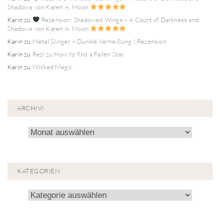
Shadows von Karen A. Moon
Karin
zu
Rezension: Shadowed Wings – A Court of Darkness and
Shadows von Karen A. Moon
Karin
zu
Metal Slinger – Dunkle Verheißung | Rezension
Karin
zu
Rezi zu How to find a Fallen Star
Karin
zu
Wicked Magic
ARCHIV!
Archiv!
KATEGORIEN
Kategorien