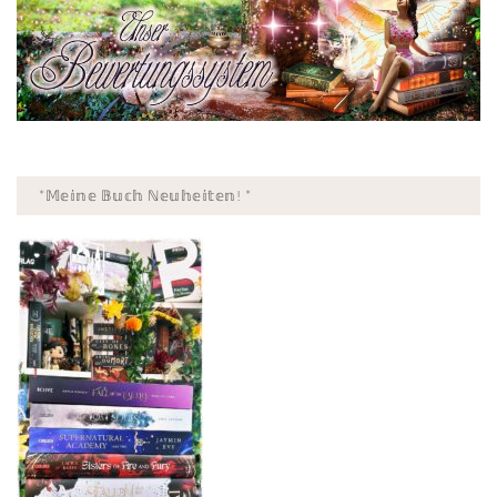
*𝕄𝕖𝕚𝕟𝕖 𝔹𝕦𝕔𝕙 ℕ𝕖𝕦𝕙𝕖𝕚𝕥𝕖𝕟! *