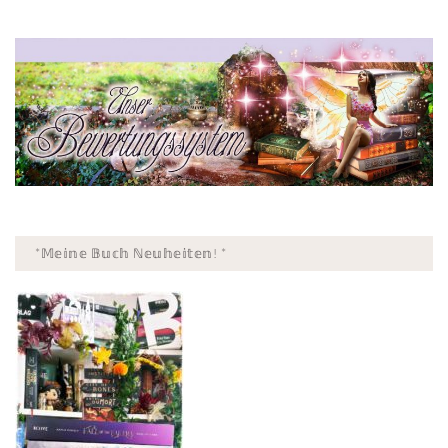
*𝕄𝕖𝕚𝕟𝕖 𝔹𝕦𝕔𝕙 ℕ𝕖𝕦𝕙𝕖𝕚𝕥𝕖𝕟! *