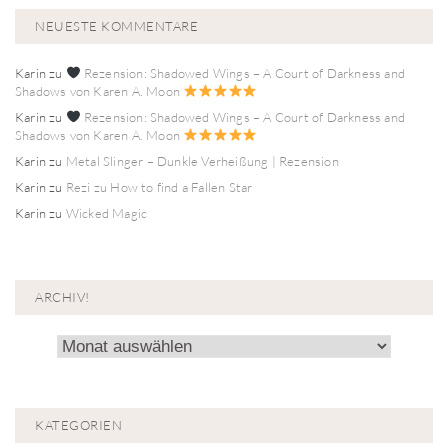
NEUESTE KOMMENTARE
Karin
zu
Rezension: Shadowed Wings – A Court of Darkness and
Shadows von Karen A. Moon
Karin
zu
Rezension: Shadowed Wings – A Court of Darkness and
Shadows von Karen A. Moon
Karin
zu
Metal Slinger – Dunkle Verheißung | Rezension
Karin
zu
Rezi zu How to find a Fallen Star
Karin
zu
Wicked Magic
ARCHIV!
Archiv!
KATEGORIEN