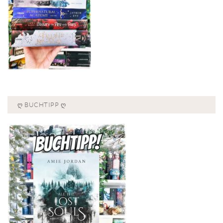
Ღ BUCHTIPP Ღ