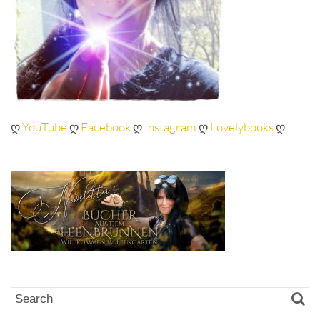
ღ
YouTube
ღ
Facebook
ღ
Instagram
ღ
Lovelybooks
ღ