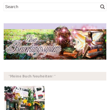
*𝕄𝕖𝕚𝕟𝕖 𝔹𝕦𝕔𝕙 ℕ𝕖𝕦𝕙𝕖𝕚𝕥𝕖𝕟! *