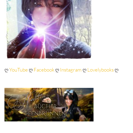
ღ
YouTube
ღ
Facebook
ღ
Instagram
ღ
Lovelybooks
ღ