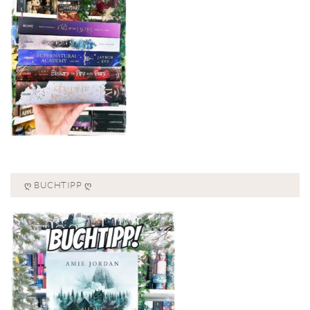
Ღ BUCHTIPP Ღ