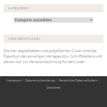
KATEGORIEN
Kategorien
INFO: RECHTLICHES
Die hier abgebildeten und aufgeführten Cover sind das
Eigentum des jeweiligen Verlages bzw. Schriftstellers und
dienen nur zur Veranschaulichung für den Leser.
#
#
#
Impressum
Datenschutzerklärung
Persönliche Daten anfordern
Disclaimer