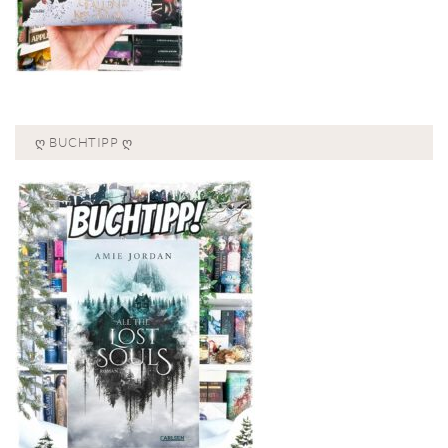
Ღ BUCHTIPP Ღ