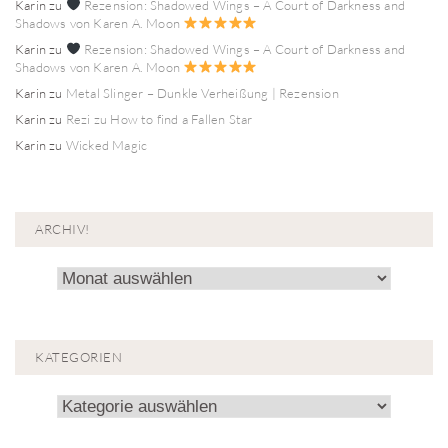
Karin
zu
Rezension: Shadowed Wings – A Court of Darkness and
Shadows von Karen A. Moon
Karin
zu
Rezension: Shadowed Wings – A Court of Darkness and
Shadows von Karen A. Moon
Karin
zu
Metal Slinger – Dunkle Verheißung | Rezension
Karin
zu
Rezi zu How to find a Fallen Star
Karin
zu
Wicked Magic
ARCHIV!
Archiv!
KATEGORIEN
Kategorien