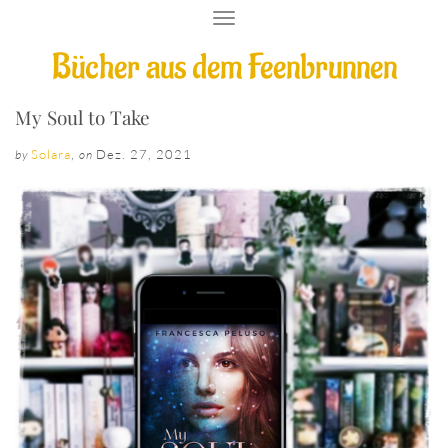
T
O
Bücher aus dem Feenbrunnen
G
G
L
E
My Soul to Take
N
A
Solara
,
Dez. 27, 2021
by
on
V
I
G
A
T
I
O
N