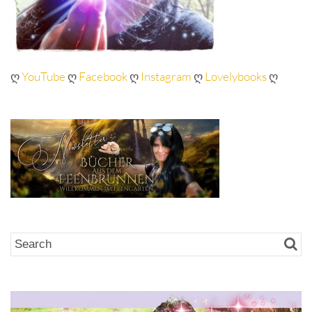
ღ
YouTube
ღ
Facebook
ღ
Instagram
ღ
Lovelybooks
ღ