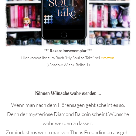
*** Rezensionsexemplar ***
Hier kommt ihr zum Buch “My Soul to Take” bei
Amazon
.
(»Shadow Wish«-Reihe 1)
.
Können Wünsche wahr werden …
Wenn man nach dem Hörensagen geht scheint es so.
Denn der mysteriöse Diamond Balcoin scheint Wünsche
wahr werden zu lassen.
Zumindestens wenn man von Theas Freundinnen ausgeht