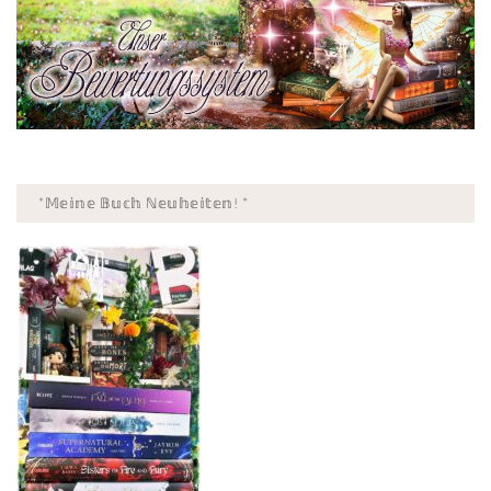
*𝕄𝕖𝕚𝕟𝕖 𝔹𝕦𝕔𝕙 ℕ𝕖𝕦𝕙𝕖𝕚𝕥𝕖𝕟! *