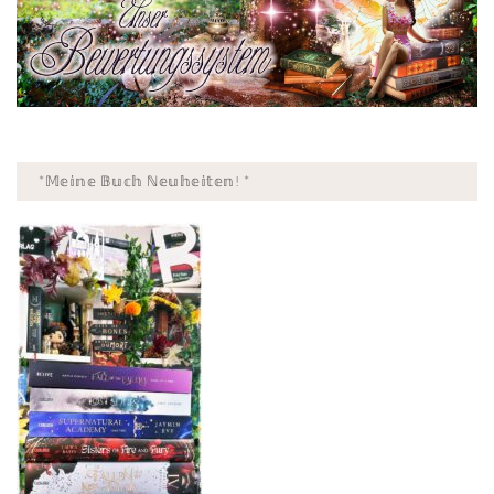
*𝕄𝕖𝕚𝕟𝕖 𝔹𝕦𝕔𝕙 ℕ𝕖𝕦𝕙𝕖𝕚𝕥𝕖𝕟! *