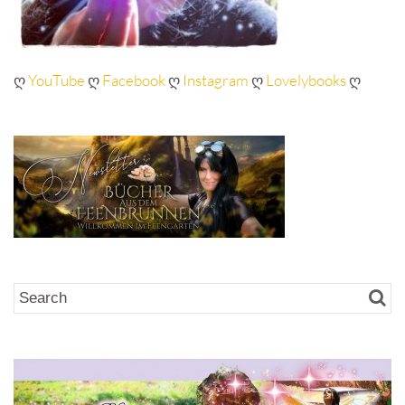
ღ
YouTube
ღ
Facebook
ღ
Instagram
ღ
Lovelybooks
ღ