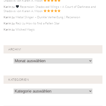
Shadows von Karen A. Moon
Karin
zu
Rezension: Shadowed Wings – A Court of Darkness and
Shadows von Karen A. Moon
Karin
zu
Metal Slinger – Dunkle Verheißung | Rezension
Karin
zu
Rezi zu How to find a Fallen Star
Karin
zu
Wicked Magic
ARCHIV!
Archiv!
KATEGORIEN
Kategorien