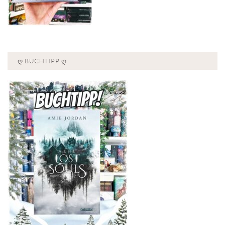
Ღ BUCHTIPP Ღ