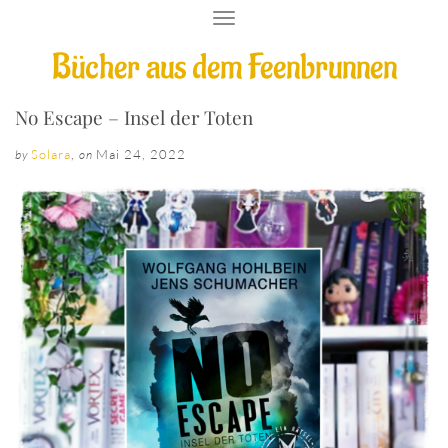
T
O
Bücher aus dem Feenbrunnen
G
G
L
E
No Escape – Insel der Toten
N
A
Solara
,
Mai 24, 2022
by
on
V
I
G
A
T
I
O
N