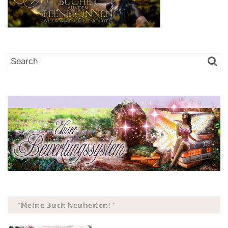
*𝕄𝕖𝕚𝕟𝕖 𝔹𝕦𝕔𝕙 ℕ𝕖𝕦𝕙𝕖𝕚𝕥𝕖𝕟! *