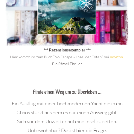
*** Rezensionsexemplar ***
Hier kommt ihr zum Buch “No Escape – Insel der Toten” bei
Amazon
.
Ein Rätsel-Thriller
.
Finde einen Weg um zu Überleben …
Ein Ausflug mit einer hochmodernen Yacht die in ein
Chaos stürzt aus dem es nur einen Ausweg gibt.
Sich vor dem Unwetter auf eine Insel zu retten.
Unbewohnbar? Das ist hier die Frage.