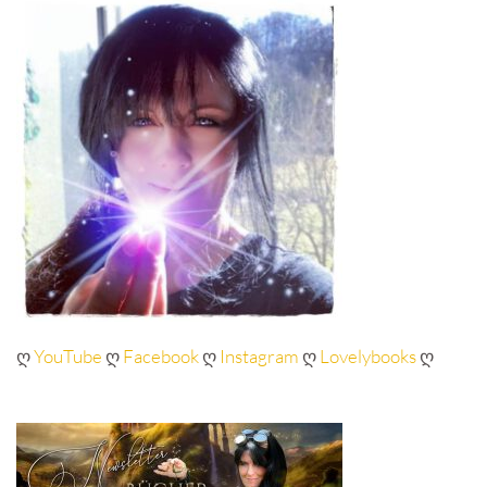
ღ
YouTube
ღ
Facebook
ღ
Instagram
ღ
Lovelybooks
ღ