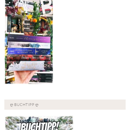
Ღ BUCHTIPP Ღ