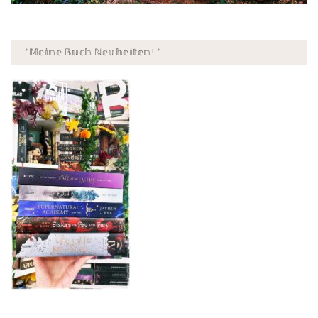
*𝕄𝕖𝕚𝕟𝕖 𝔹𝕦𝕔𝕙 ℕ𝕖𝕦𝕙𝕖𝕚𝕥𝕖𝕟! *