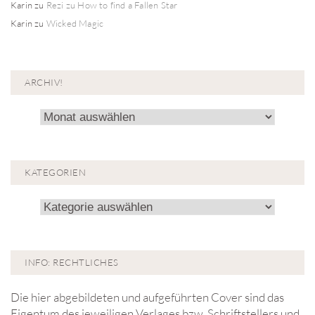
Karin
zu
Rezi zu How to find a Fallen Star
Karin
zu
Wicked Magic
ARCHIV!
Archiv!
KATEGORIEN
Kategorien
INFO: RECHTLICHES
Die hier abgebildeten und aufgeführten Cover sind das
Eigentum des jeweiligen Verlages bzw. Schriftstellers und