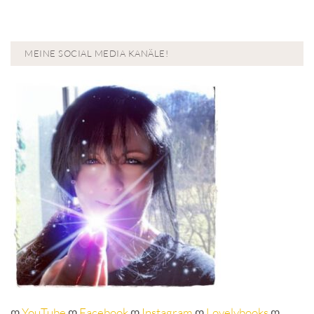
MEINE SOCIAL MEDIA KANÄLE!
ღ
YouTube
ღ
Facebook
ღ
Instagram
ღ
Lovelybooks
ღ