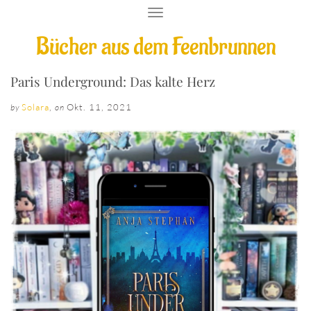
T
O
Bücher aus dem Feenbrunnen
G
G
L
E
Paris Underground: Das kalte Herz
N
A
Solara
,
Okt. 11, 2021
by
on
V
I
G
A
T
I
O
N