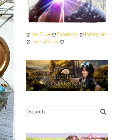
ღ
YouTube
ღ
Facebook
ღ
Instagram
ღ
Lovelybooks
ღ