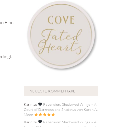
in Finn
edingt
NEUESTE KOMMENTARE
Karin
zu
Rezension: Shadowed Wings – A
Court of Darkness and Shadows von Karen A.
Moon
Karin
zu
Rezension: Shadowed Wings – A
Court of Darkness and Shadows von Karen A.