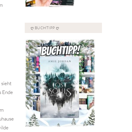
em
Ღ BUCHTIPP Ღ
 sieht
es Ende
em
Zuhause
wilde