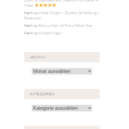
Moon
Karin
zu
Metal Slinger – Dunkle Verheißung |
Rezension
Karin
zu
Rezi zu How to find a Fallen Star
Karin
zu
Wicked Magic
ARCHIV!
Archiv!
KATEGORIEN
Kategorien