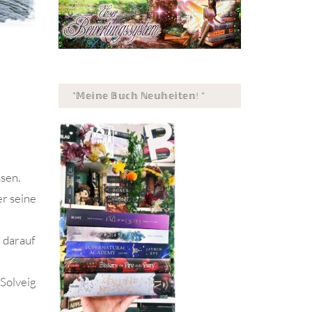
*𝕄𝕖𝕚𝕟𝕖 𝔹𝕦𝕔𝕙 ℕ𝕖𝕦𝕙𝕖𝕚𝕥𝕖𝕟! *
ssen.
er seine
h darauf
 Solveig