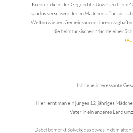
Kreatur, die in der Gegend ihr Unwesen treibt? U
spurlos verschwundenen Mädchens. Ehe sie sich 
Welten wieder. Gemeinsam mit ihrem zaghaften F
die heimtückischen Mächte einer Scha
(
Aus
.
Ich liebe interessante Ges
Hier lernt man ein junges 12-jähriges Mädche
Vater in ein anderes Land umz
Dabei bemerkt Solveig das etwas in dem alten 