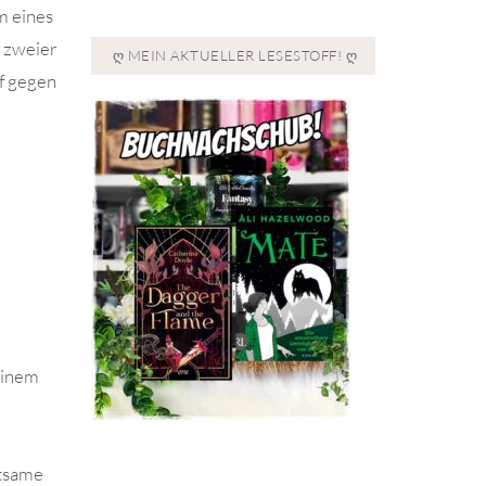
m eines
n zweier
Ღ MEIN AKTUELLER LESESTOFF! Ღ
f gegen
einem
ltsame