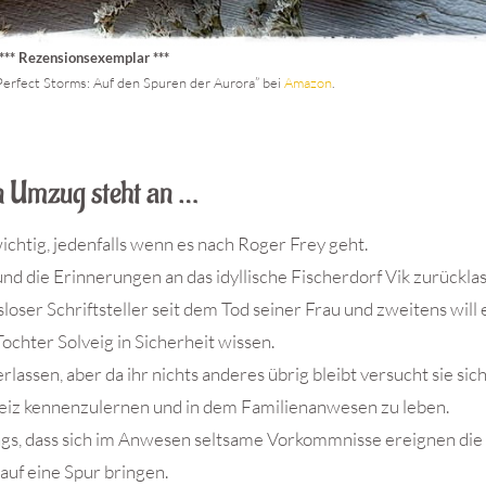
*** Rezensionsexemplar ***
erfect Storms: Auf den Spuren der Aurora” bei
Amazon
.
n Umzug steht an …
chtig, jedenfalls wenn es nach Roger Frey geht.
nd die Erinnerungen an das idyllische Fischerdorf Vik zurückla
sloser Schriftsteller seit dem Tod seiner Frau und zweitens will 
Tochter Solveig in Sicherheit wissen.
rlassen, aber da ihr nichts anderes übrig bleibt versucht sie sic
weiz kennenzulernen und in dem Familienanwesen zu leben.
dings, dass sich im Anwesen seltsame Vorkommnisse ereignen die
auf eine Spur bringen.