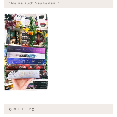
*𝕄𝕖𝕚𝕟𝕖 𝔹𝕦𝕔𝕙 ℕ𝕖𝕦𝕙𝕖𝕚𝕥𝕖𝕟! *
Ღ BUCHTIPP Ღ