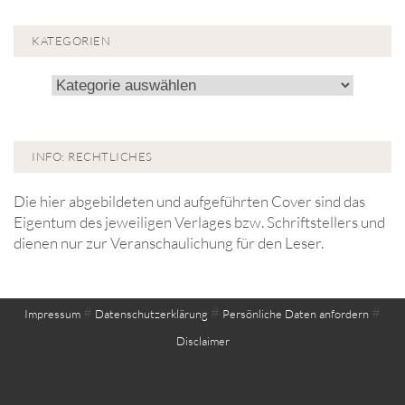
KATEGORIEN
Kategorien
INFO: RECHTLICHES
Die hier abgebildeten und aufgeführten Cover sind das
Eigentum des jeweiligen Verlages bzw. Schriftstellers und
dienen nur zur Veranschaulichung für den Leser.
#
#
#
Impressum
Datenschutzerklärung
Persönliche Daten anfordern
Disclaimer