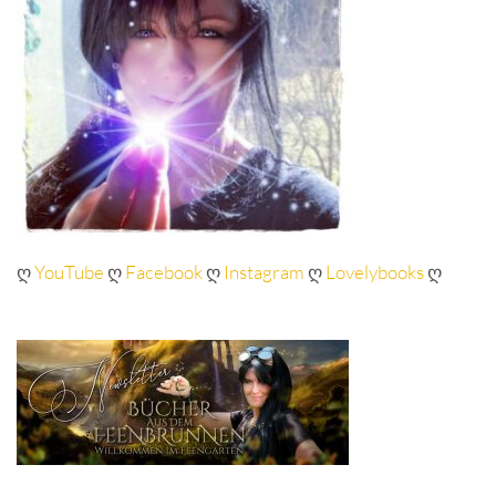
ღ
YouTube
ღ
Facebook
ღ
Instagram
ღ
Lovelybooks
ღ