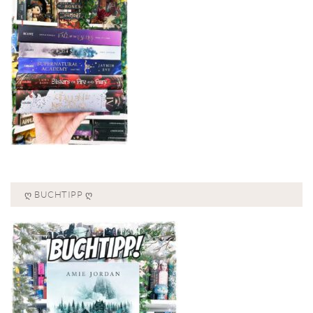
Ღ BUCHTIPP Ღ