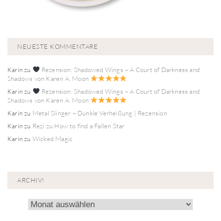
NEUESTE KOMMENTARE
Karin
zu
Rezension: Shadowed Wings – A Court of Darkness and
Shadows von Karen A. Moon
Karin
zu
Rezension: Shadowed Wings – A Court of Darkness and
Shadows von Karen A. Moon
Karin
zu
Metal Slinger – Dunkle Verheißung | Rezension
Karin
zu
Rezi zu How to find a Fallen Star
Karin
zu
Wicked Magic
ARCHIV!
Archiv!