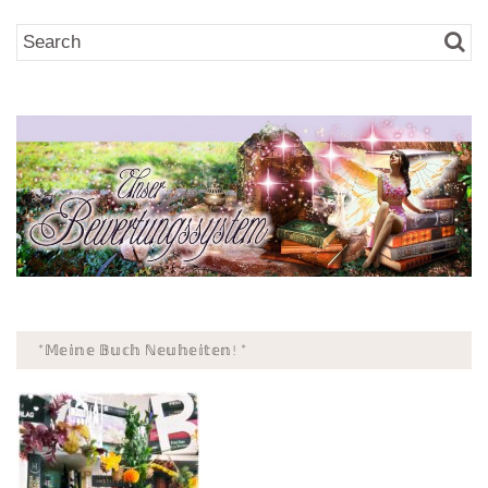
*𝕄𝕖𝕚𝕟𝕖 𝔹𝕦𝕔𝕙 ℕ𝕖𝕦𝕙𝕖𝕚𝕥𝕖𝕟! *