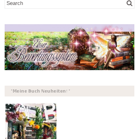
*𝕄𝕖𝕚𝕟𝕖 𝔹𝕦𝕔𝕙 ℕ𝕖𝕦𝕙𝕖𝕚𝕥𝕖𝕟! *