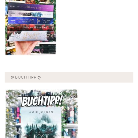
Ღ BUCHTIPP Ღ