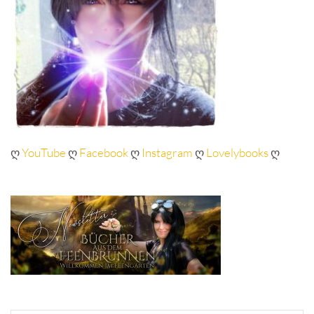
ღ
YouTube
ღ
Facebook
ღ
Instagram
ღ
Lovelybooks
ღ