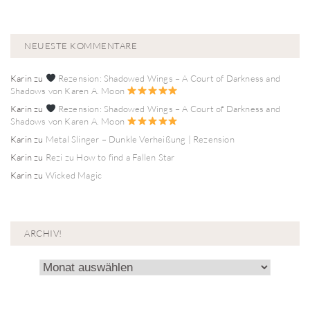
NEUESTE KOMMENTARE
Karin
zu
Rezension: Shadowed Wings – A Court of Darkness and
Shadows von Karen A. Moon
Karin
zu
Rezension: Shadowed Wings – A Court of Darkness and
Shadows von Karen A. Moon
Karin
zu
Metal Slinger – Dunkle Verheißung | Rezension
Karin
zu
Rezi zu How to find a Fallen Star
Karin
zu
Wicked Magic
ARCHIV!
Archiv!