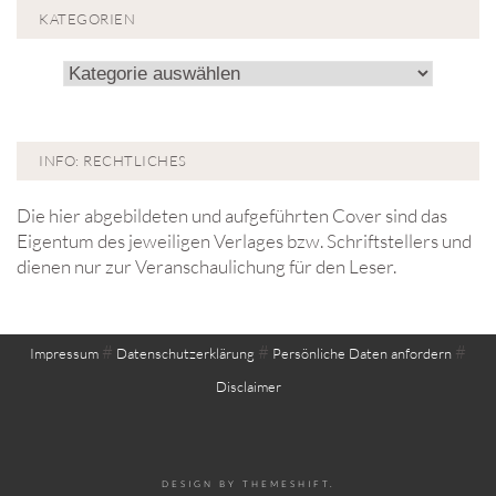
KATEGORIEN
Kategorien
INFO: RECHTLICHES
Die hier abgebildeten und aufgeführten Cover sind das
Eigentum des jeweiligen Verlages bzw. Schriftstellers und
dienen nur zur Veranschaulichung für den Leser.
#
#
#
Impressum
Datenschutzerklärung
Persönliche Daten anfordern
Disclaimer
DESIGN BY
THEMESHIFT
.