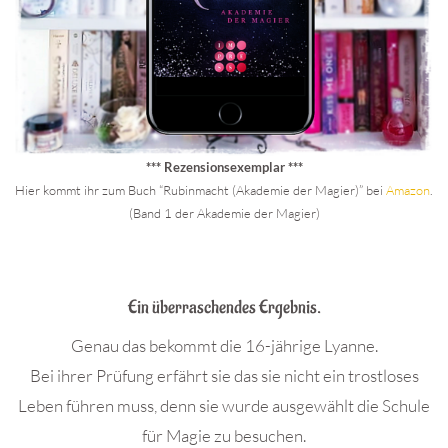
*** Rezensionsexemplar ***
Hier kommt ihr zum Buch “Rubinmacht (Akademie der Magier)” bei
Amaz
on
.
(Band 1 der Akademie der Magier)
.
Ein überraschendes Ergebnis.
Genau das bekommt die 16-jährige Lyanne.
Bei ihrer Prüfung erfährt sie das sie nicht ein trostloses
Leben führen muss, denn sie wurde ausgewählt die Schule
für Magie zu besuchen.