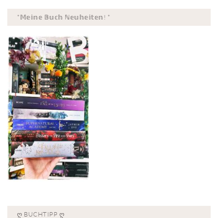
*𝕄𝕖𝕚𝕟𝕖 𝔹𝕦𝕔𝕙 ℕ𝕖𝕦𝕙𝕖𝕚𝕥𝕖𝕟! *
Ღ BUCHTIPP Ღ