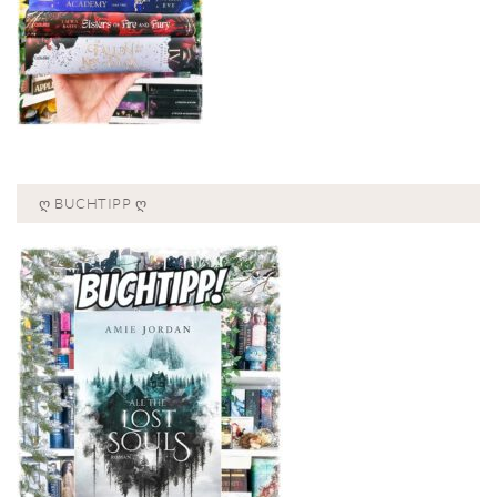
Ღ BUCHTIPP Ღ