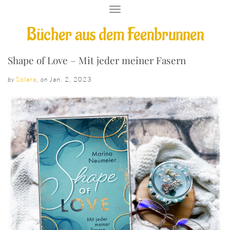
T
O
Bücher aus dem Feenbrunnen
G
G
L
E
Shape of Love – Mit jeder meiner Fasern
N
A
Solara
,
Jan. 2, 2023
by
on
V
I
G
A
T
I
O
N