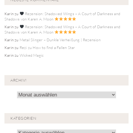
Karin
zu
Rezension: Shadowed Wings – A Court of Darkness and
Shadows von Karen A. Moon
Karin
zu
Rezension: Shadowed Wings – A Court of Darkness and
Shadows von Karen A. Moon
Karin
zu
Metal Slinger – Dunkle Verheißung | Rezension
Karin
zu
Rezi zu How to find a Fallen Star
Karin
zu
Wicked Magic
ARCHIV!
Archiv!
KATEGORIEN