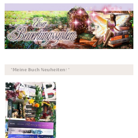
*𝕄𝕖𝕚𝕟𝕖 𝔹𝕦𝕔𝕙 ℕ𝕖𝕦𝕙𝕖𝕚𝕥𝕖𝕟! *