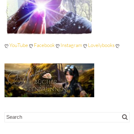
ღ
YouTube
ღ
Facebook
ღ
Instagram
ღ
Lovelybooks
ღ