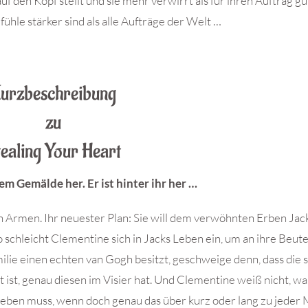
uf den Kopf stellt und sie mehr verwirrt als für ihren Auftrag gu
hle stärker sind als alle Aufträge der Welt …
urzbeschreibung
zu
ealing Your Heart
nem Gemälde her. Er ist hinter ihr her …
n Armen. Ihr neuester Plan: Sie will dem verwöhnten Erben Jac
chleicht Clementine sich in Jacks Leben ein, um an ihre Beute
ilie einen echten van Gogh besitzt, geschweige denn, dass die
rt ist, genau diesen im Visier hat. Und Clementine weiß nicht, w
ieben muss, wenn doch genau das über kurz oder lang zu jeder