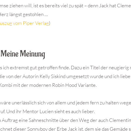
se ziehen will, ist es bereits viel zu spät – denn Jack hat Clem
erz längst gestohlen …
uszug vom Piper Verlag
)
Meine Meinung
ich extremst gut getroffen finde. Dazu ein Titel der neugierig
e von der Autorin Kelly Siskind umgesetzt wurde und ich liebe
in Kombi mit der modernen Robin Hood Variante.
wäre unerlässlich sich von allem und jedem fern zu halten wege
f. Und ihr Mentor Lucien sieht es auch lieber.
n Auftrag eine Sahneschnitte über den Weg der auch Clementin
gerechnet dieser Sonnyboy der Erbe Jack ist, dem sie das Gemäde 