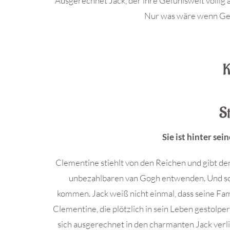
Ausgerechnet Jack, der ihre Gefühlswelt völlig a
Nur was wäre wenn Gefü
.
K
St
Sie ist hinter sei
Clementine stiehlt von den Reichen und gibt de
unbezahlbaren van Gogh entwenden. Und so s
kommen. Jack weiß nicht einmal, dass seine Fam
Clementine, die plötzlich in sein Leben gestolpe
sich ausgerechnet in den charmanten Jack verl