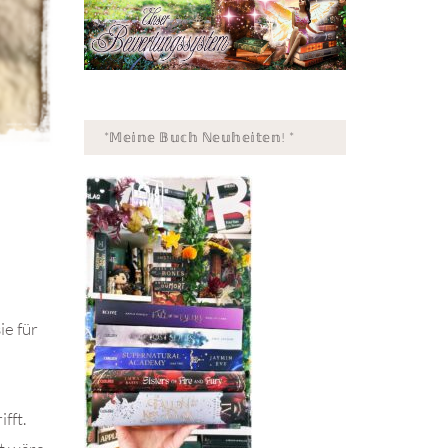
*𝕄𝕖𝕚𝕟𝕖 𝔹𝕦𝕔𝕙 ℕ𝕖𝕦𝕙𝕖𝕚𝕥𝕖𝕟! *
ie für
fft.