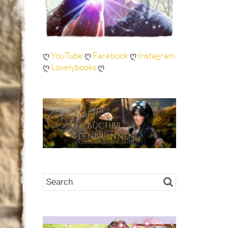
ღ
YouTube
ღ
Facebook
ღ
Instagram
ღ
Lovelybooks
ღ