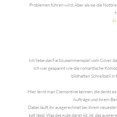
Problemen führen wird. Aber als sie die Notbrem
H
(
A
.
Ich liebe das Farbzusammenspiel vom Cover das 
Ich war gespannt wie die romantische Komödi
bildhaften Schreibstil 
Hier lernt man Clementine kennen, die denkt es 
Aufträge und ihrem Beru
Dabei läuft ihr ausgerechnet bei ihrem neueste
kalt lässt. Was das gute daran ist, ist, das aus