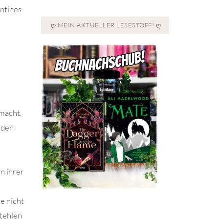
entines
Ღ MEIN AKTUELLER LESESTOFF! Ღ
 macht.
 den
n ihrer
e nicht
stehlen