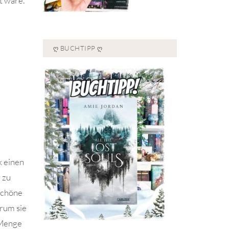
t wäre.
Ღ BUCHTIPP Ღ
k einen
 zu
 schöne
arum sie
 Menge