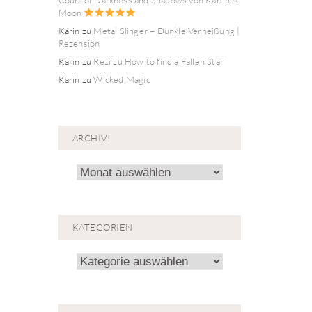
Moon
Karin
zu
Metal Slinger – Dunkle Verheißung |
Rezension
Karin
zu
Rezi zu How to find a Fallen Star
Karin
zu
Wicked Magic
ARCHIV!
Archiv!
KATEGORIEN
Kategorien