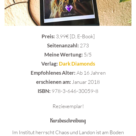
Preis:
3,99€ [D, E-Book]
Seitenanzahl:
273
Meine Wertung:
5/5
Verlag:
Dark Diamonds
Empfohlenes Alter:
Ab 16 Jahren
erschienen am:
Januar 2018
ISBN:
978-3-646-30059-8
Reziexemplar!
Kurzbeschreibung
Im Institut herrscht Chaos und Landon ist am Boden