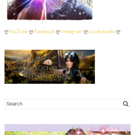
ღ
YouTube
ღ
Facebook
ღ
Instagram
ღ
Lovelybooks
ღ