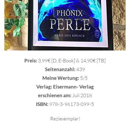
Preis:
3,99€ [D, E-Book] & 14,90€ [TB]
Seitenanzahl:
439
Meine Wertung:
5/5
Verlag: Eisermann- Verlag
e
rschienen am:
Juli 2018
ISBN:
978-3-96173-099-5
Reziexemplar!