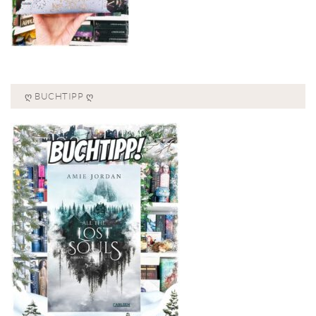
Ღ BUCHTIPP Ღ