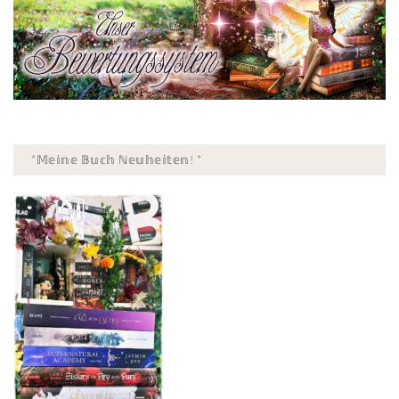
*𝕄𝕖𝕚𝕟𝕖 𝔹𝕦𝕔𝕙 ℕ𝕖𝕦𝕙𝕖𝕚𝕥𝕖𝕟! *