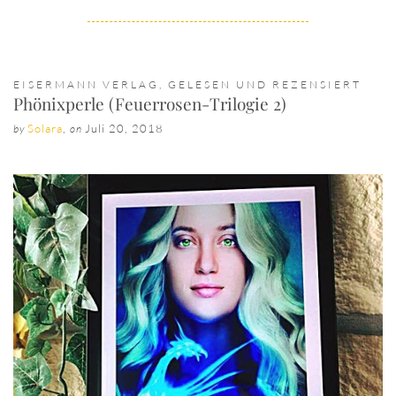
EISERMANN VERLAG
,
GELESEN UND REZENSIERT
Phönixperle (Feuerrosen-Trilogie 2)
Solara
,
Juli 20, 2018
by
on