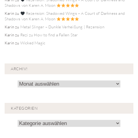
Shadows von Karen A. Moon
Karin
zu
Rezension: Shadowed Wings – A Court of Darkness and
Shadows von Karen A. Moon
Karin
zu
Metal Slinger – Dunkle Verheißung | Rezension
Karin
zu
Rezi zu How to find a Fallen Star
Karin
zu
Wicked Magic
ARCHIV!
Archiv!
KATEGORIEN
Kategorien