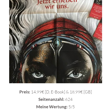
Preis:
14,99€ [D, E-Book] & 18,99€ [GB]
Seitenanzahl:
624
Meine Wertung:
5/5