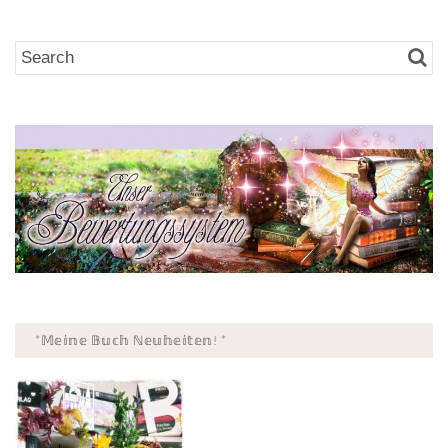
*𝕄𝕖𝕚𝕟𝕖 𝔹𝕦𝕔𝕙 ℕ𝕖𝕦𝕙𝕖𝕚𝕥𝕖𝕟! *