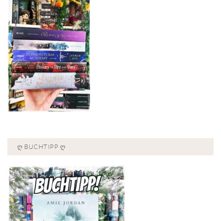
Ღ BUCHTIPP Ღ