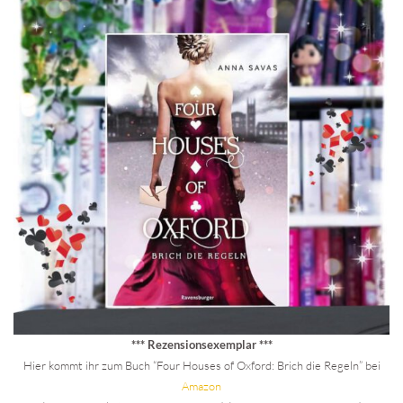
*** Rezensionsexemplar ***
Hier kommt ihr zum Buch “Four Houses of Oxford: Brich die Regeln” bei
Ama
z
on