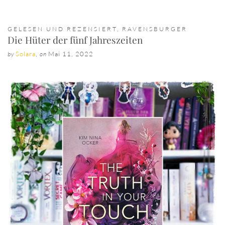
GELESEN UND REZENSIERT
,
RAVENSBURGER
Die Hüter der fünf Jahreszeiten
Solara
,
Mai 11, 2022
by
on