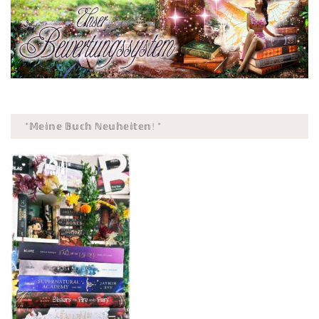
*𝕄𝕖𝕚𝕟𝕖 𝔹𝕦𝕔𝕙 ℕ𝕖𝕦𝕙𝕖𝕚𝕥𝕖𝕟! *