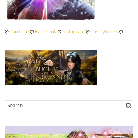
ღ
YouTube
ღ
Facebook
ღ
Instagram
ღ
Lovelybooks
ღ