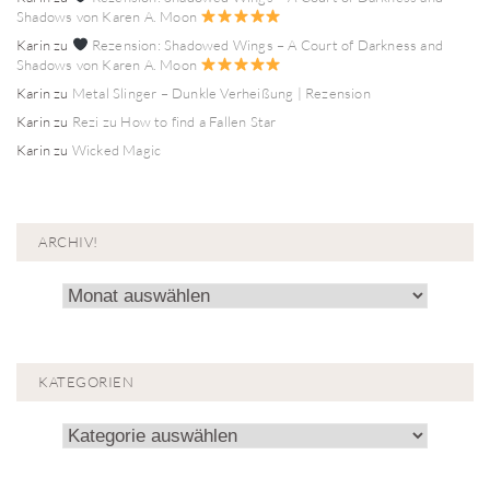
Shadows von Karen A. Moon
Karin
zu
Rezension: Shadowed Wings – A Court of Darkness and
Shadows von Karen A. Moon
Karin
zu
Metal Slinger – Dunkle Verheißung | Rezension
Karin
zu
Rezi zu How to find a Fallen Star
Karin
zu
Wicked Magic
ARCHIV!
Archiv!
KATEGORIEN
Kategorien