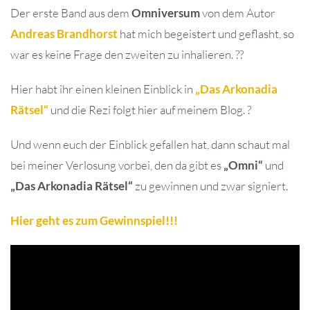
Der erste Band aus dem
Omniversum
von dem Autor
Andreas Brandhorst
hat mich begeistert und geflasht, so
war es keine Frage den zweiten zu inhalieren. ??
Hier habt ihr einen kleinen Einblick in
„Das Arkonadia
Rätsel“
und die Rezi folgt hier auf meinem Blog. ?
Und wenn euch der Einblick gefallen hat, dann schaut mal
bei meiner Verlosung vorbei, den da gibt es
„Omni“
und
„Das Arkonadia Rätsel“
zu gewinnen und zwar signiert.
Hier geht es zum Gewinnspiel!!!