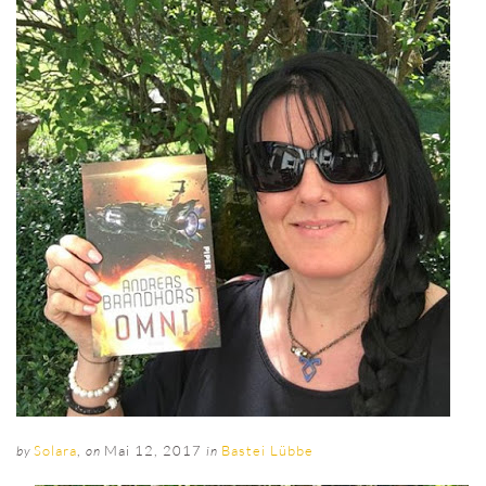
Solara
,
Mai 12, 2017
Bastei Lübbe
by
on
in