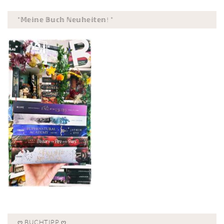
*𝕄𝕖𝕚𝕟𝕖 𝔹𝕦𝕔𝕙 ℕ𝕖𝕦𝕙𝕖𝕚𝕥𝕖𝕟! *
Ღ BUCHTIPP Ღ