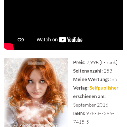
Preis:
2,99€ [E-Book]
Seitenanzahl:
253
Meine Wertung:
5/5
Verlag:
Selfpuplisher
erschienen am:
September 2016
ISBN:
978-3-7396-
7415-5