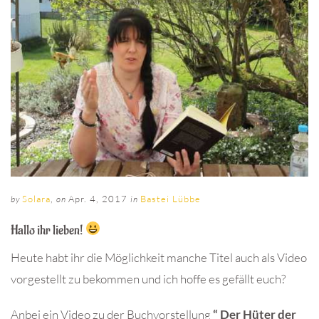
Solara
,
Apr. 4, 2017
Bastei Lübbe
by
on
in
Hallo ihr lieben!
Heute habt ihr die Möglichkeit manche Titel auch als Video
vorgestellt zu bekommen und ich hoffe es gefällt euch?
Anbei ein Video zu der Buchvorstellung
“ Der Hüter der