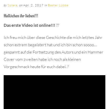
Solara
,
Apr. 2, 2017
Bastei Lübbe
by
on
in
Hallöchen ihr lieben!!!
Das erste Video ist online!!!
??
Ich freu mich über diese Geschichte die mich letztes Jahr
schon extrem begeistert hat und ich bin schon soooo…
gespannt auf die Fortsetzung des Autors und ein Hammer
Cover vom zweiten habe ich noch als kleinen
Vorgeschmack heute für euch dabei. ?