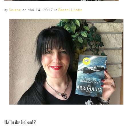
Solara
,
Mai 14, 2017
Bastei Lübbe
by
on
in
Hallo ihr lieben!?