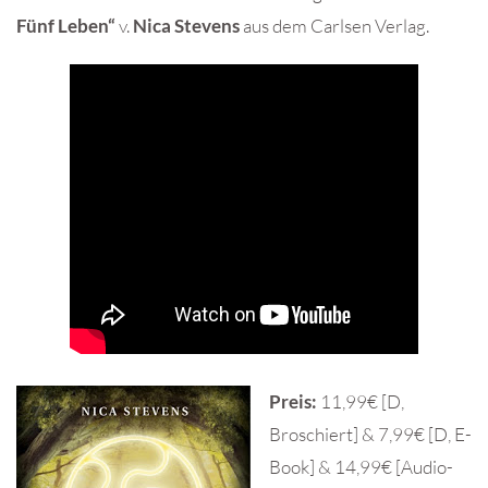
Fünf Leben“
v.
Nica Stevens
aus dem Carlsen Verlag.
Preis:
11,99€ [D,
Broschiert] & 7,99€ [D, E-
Book] & 14,99€ [Audio-