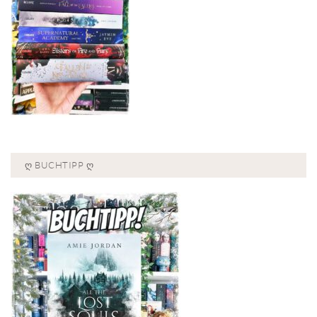
Ღ BUCHTIPP Ღ