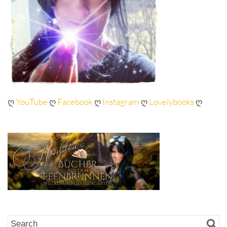
ღ
YouTube
ღ
Facebook
ღ
Instagram
ღ
Lovelybooks
ღ