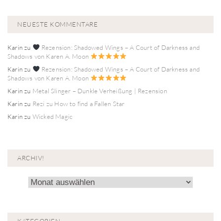
NEUESTE KOMMENTARE
Karin
zu
Rezension: Shadowed Wings – A Court of Darkness and
Shadows von Karen A. Moon
Karin
zu
Rezension: Shadowed Wings – A Court of Darkness and
Shadows von Karen A. Moon
Karin
zu
Metal Slinger – Dunkle Verheißung | Rezension
Karin
zu
Rezi zu How to find a Fallen Star
Karin
zu
Wicked Magic
ARCHIV!
Archiv!