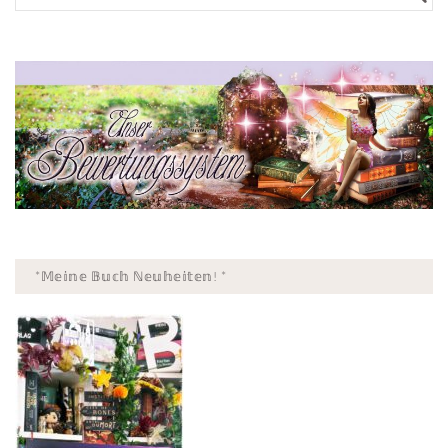
*𝕄𝕖𝕚𝕟𝕖 𝔹𝕦𝕔𝕙 ℕ𝕖𝕦𝕙𝕖𝕚𝕥𝕖𝕟! *