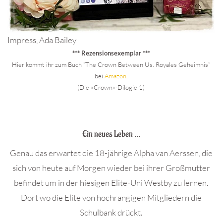
Impress, Ada Bailey
*** Rezensionsexemplar ***
Hier kommt ihr zum Buch “The Crown Between Us. Royales Geheimnis”
bei
Amazon
.
(Die »Crown«-Dilogie 1)
.
Ein neues Leben …
Genau das erwartet die 18-jährige Alpha van Aerssen, die
sich von heute auf Morgen wieder bei ihrer Großmutter
befindet um in der hiesigen Elite-Uni Westby zu lernen.
Dort wo die Elite von hochrangigen Mitgliedern die
Schulbank drückt.