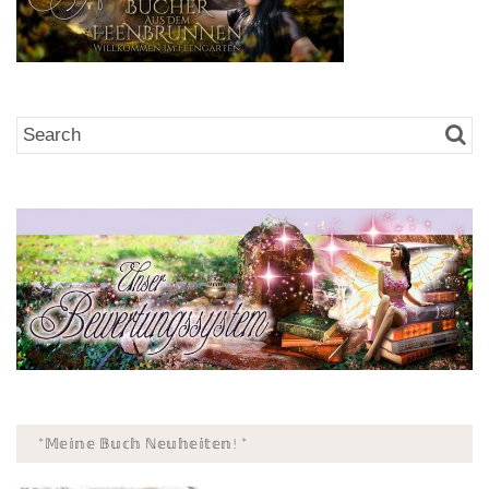
*𝕄𝕖𝕚𝕟𝕖 𝔹𝕦𝕔𝕙 ℕ𝕖𝕦𝕙𝕖𝕚𝕥𝕖𝕟! *