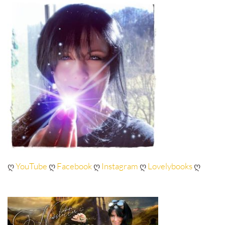
ღ
YouTube
ღ
Facebook
ღ
Instagram
ღ
Lovelybooks
ღ