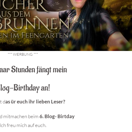
*** WERBUNG ***
paar Stunden fängt mein
log-Birthday an!
t d
as ür euch ihr lieben Leser?
nd mitmachen beim
6. Blog- Birtday
Ich freu mich auf euch.