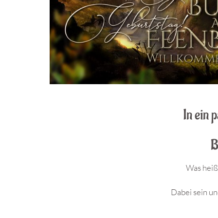
In ein 
B
Was heiß
Dabei sein u