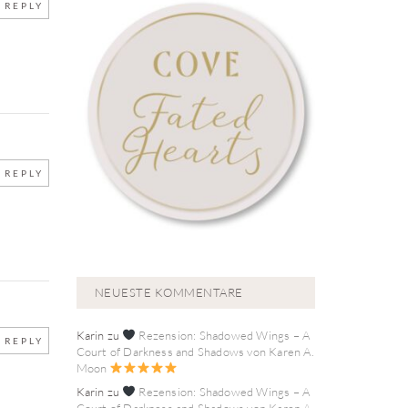
REPLY
REPLY
NEUESTE KOMMENTARE
Karin
zu
Rezension: Shadowed Wings – A
REPLY
Court of Darkness and Shadows von Karen A.
Moon
Karin
zu
Rezension: Shadowed Wings – A
Court of Darkness and Shadows von Karen A.