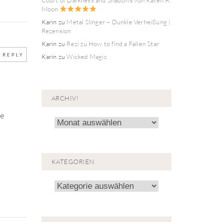
Moon
Karin
zu
Metal Slinger – Dunkle Verheißung |
Rezension
Karin
zu
Rezi zu How to find a Fallen Star
REPLY
Karin
zu
Wicked Magic
ARCHIV!
re
Archiv!
KATEGORIEN
Kategorien