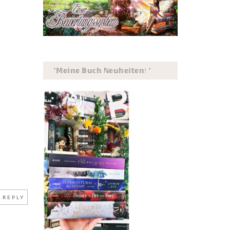
*𝕄𝕖𝕚𝕟𝕖 𝔹𝕦𝕔𝕙 ℕ𝕖𝕦𝕙𝕖𝕚𝕥𝕖𝕟! *
REPLY