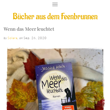
T
O
Bücher aus dem Feenbrunnen
G
G
L
E
Wenn das Meer leuchtet
N
A
Solara
,
Sep. 26, 2020
by
on
V
I
G
A
T
I
O
N