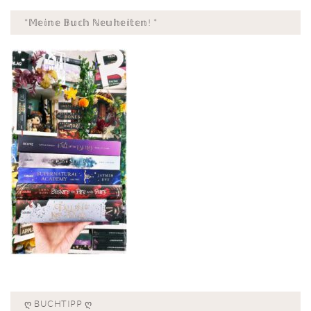
*𝕄𝕖𝕚𝕟𝕖 𝔹𝕦𝕔𝕙 ℕ𝕖𝕦𝕙𝕖𝕚𝕥𝕖𝕟! *
Ღ BUCHTIPP Ღ