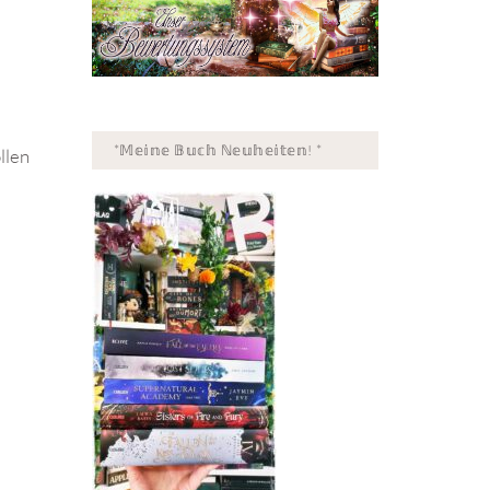
*𝕄𝕖𝕚𝕟𝕖 𝔹𝕦𝕔𝕙 ℕ𝕖𝕦𝕙𝕖𝕚𝕥𝕖𝕟! *
llen