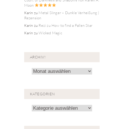
Moon
Karin
zu
Metal Slinger – Dunkle Verheißung |
Rezension
Karin
zu
Rezi zu How to find a Fallen Star
Karin
zu
Wicked Magic
ARCHIV!
Archiv!
KATEGORIEN
Kategorien