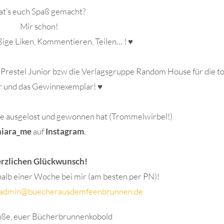
at’s euch Spaß gemacht?
Mir schon!
ißige Liken, Kommentieren, Teilen… ! ♥
restel Junior bzw die Verlagsgruppe Random House für die to
 und das Gewinnexemplar! ♥
e ausgelost und gewonnen hat (Trommelwirbel!)
niara_me
auf
Instagram
.
rzlichen Glückwunsch!
halb einer Woche bei mir (am besten per PN)!
admin@buecherausdemfeenbrunnen.de
üße, euer Bücherbrunnenkobold