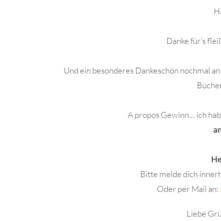
H
Danke für’s fle
Und ein besonderes Dankeschön nochmal an P
Bücher
A propos Gewinn… ich hab
a
He
Bitte melde dich inner
Oder per Mail an:
Liebe Gr