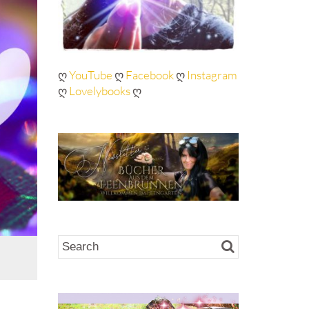
ღ
YouTube
ღ
Facebook
ღ
Instagram
ღ
Lovelybooks
ღ