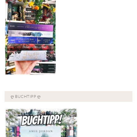
Ღ BUCHTIPP Ღ