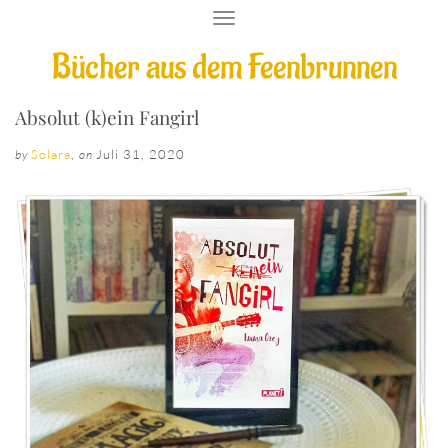
T
O
Bücher aus dem Feenbrunnen
G
G
L
E
Absolut (k)ein Fangirl
N
A
Solara
,
Juli 31, 2020
by
on
V
I
G
A
T
I
O
N