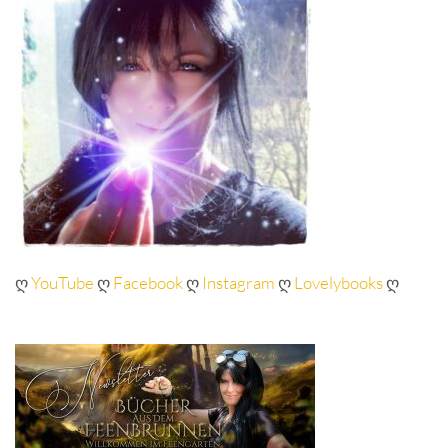
ღ
YouTube
ღ
Facebook
ღ
Instagram
ღ
Lovelybooks
ღ