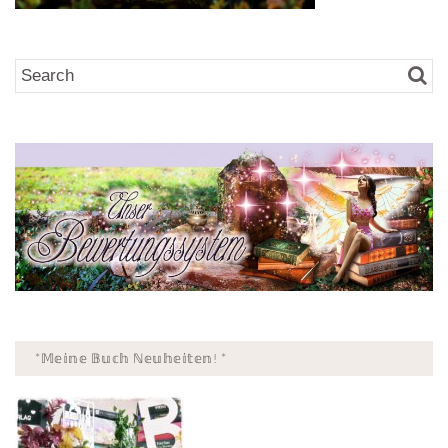
*𝕄𝕖𝕚𝕟𝕖 𝔹𝕦𝕔𝕙 ℕ𝕖𝕦𝕙𝕖𝕚𝕥𝕖𝕟! *