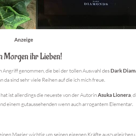
Anzeige
n Morgen ihr Lieben!
n Angriff genommen, die bei der tollen Auswahl des
Dark Diam
enn da sind sehr viele Reihen auf die ich mich freue.
at ist allerdings die neueste von der Autorin
Asuka Lionera
, 
t und einem gutaussehenden wenn auch arrogantem Elementar.
r einen Magier wichtig um seinen eigenen Kräfte auszugleichen 