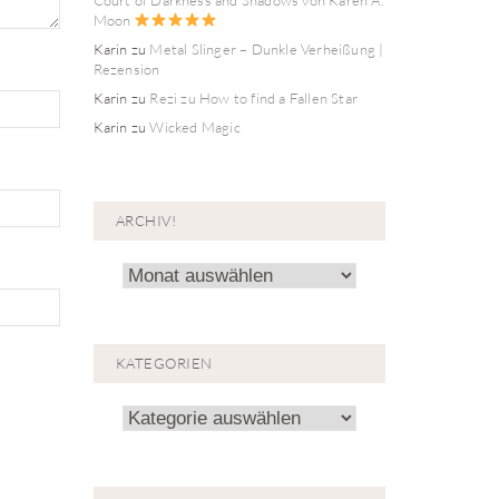
Moon
Karin
zu
Metal Slinger – Dunkle Verheißung |
Rezension
Karin
zu
Rezi zu How to find a Fallen Star
Karin
zu
Wicked Magic
ARCHIV!
Archiv!
KATEGORIEN
Kategorien