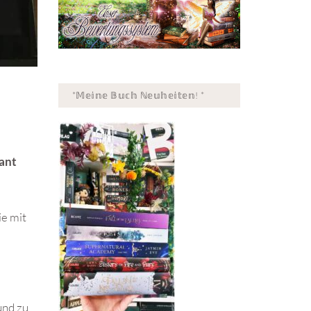
*𝕄𝕖𝕚𝕟𝕖 𝔹𝕦𝕔𝕙 ℕ𝕖𝕦𝕙𝕖𝕚𝕥𝕖𝕟! *
ant
die mit
und zu