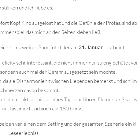
rstärken und ich liebe es.
ofort Kopf Kino ausgelöst hat und die Gefühle der Protas, sind a
mmenspiel, das mich an den Seiten kleben ließ.
leich zum zweiten Band führt der am
31. Januar
erscheint.
 Felicity sehr interessant, die nicht immer nur streng behütet vo
sondern auch mal der Gefahr ausgesetzt sein möchte.
fen, da sie Disharmonien zwischen Liebenden bemerkt und schl
schmerzen davon bekommt.
cheint denkt sie, bis sie eines Tages auf ihren Elementar Shadow 
r Art fasziniert und auch auf 180 bringt.
beiden verleihen dem Setting und der gesamten Szenerie ein kl
Leseerlebniss.