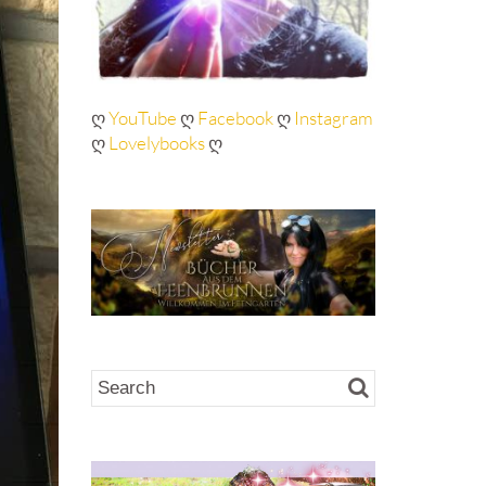
ღ
YouTube
ღ
Facebook
ღ
Instagram
ღ
Lovelybooks
ღ