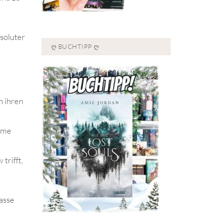
bsoluter
Ღ BUCHTIPP Ღ
n ihren
imme
trifft,
asse