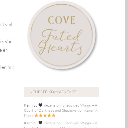
t viel
e. Vor
e er
llen mir
NEUESTE KOMMENTARE
Karin
zu
Rezension: Shadowed Wings – A
Court of Darkness and Shadows von Karen A.
Moon
Karin
zu
Rezension: Shadowed Wings – A
Court of Darkness and Shadows von Karen A.