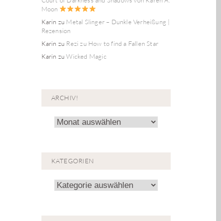
Moon
Karin
zu
Metal Slinger – Dunkle Verheißung |
Rezension
Karin
zu
Rezi zu How to find a Fallen Star
Karin
zu
Wicked Magic
ARCHIV!
Archiv!
KATEGORIEN
Kategorien