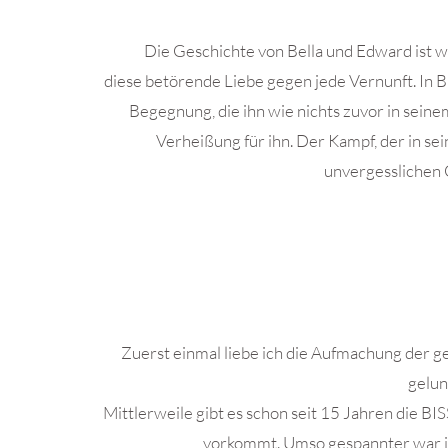
Die Geschichte von Bella und Edward ist w
diese betörende Liebe gegen jede Vernunft. In B
Begegnung, die ihn wie nichts zuvor in seinem
Verheißung für ihn. Der Kampf, der in sei
unvergesslichen 
Zuerst einmal liebe ich die Aufmachung der g
gelun
Mittlerweile gibt es schon seit 15 Jahren die BIS
vorkommt. Umso gespannter war ich