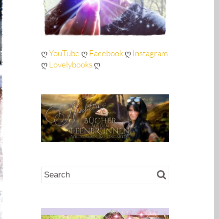
ღ
YouTube
ღ
Facebook
ღ
Instagram
ღ
Lovelybooks
ღ