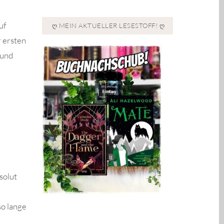
uf
Ღ MEIN AKTUELLER LESESTOFF! Ღ
r ersten
 und
solut
so lange