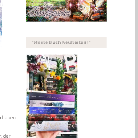
*𝕄𝕖𝕚𝕟𝕖 𝔹𝕦𝕔𝕙 ℕ𝕖𝕦𝕙𝕖𝕚𝕥𝕖𝕟! *
n Leben
r, der