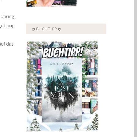
rdnung.
mgebung
Ღ BUCHTIPP Ღ
auf das