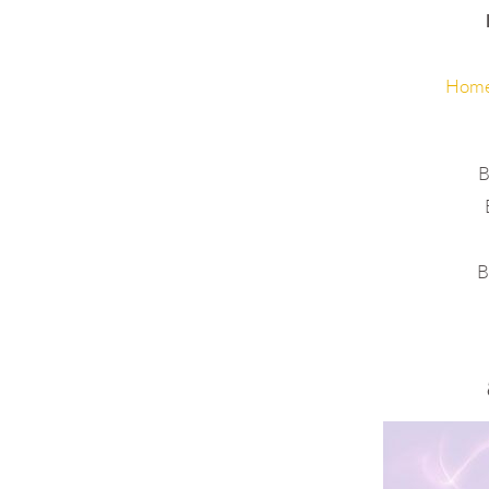
Home
B
B