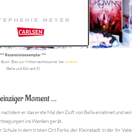
*** Rezensionsexemplar ***
 Buch “Biss zur Mitternachtssonne” bei
Amazon
(Bella und Edward 5)
 einziger Moment …
nachdem er das erste Mal den Duft von Bella einatmet und sei
Entsagungen ins Wanken gerät.
 Schule in dem tristen Ort Forks, der Kleinstadt, in der ihr Vate