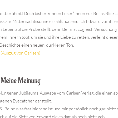
eltberühmt! Doch bisher kennen Leser*innen nur Bellas Blick a
iss zur Mitternachtssonne erzählt nun endlich Edward von ihre
 Leben auf die Probe stellt, denn Bella ist zugleich Versuchung
nem Innern tobt, um sie und ihre Liebe zu retten, verleiht dieser
Geschichte einen neuen, dunkleren Ton.
(Auszug von Carlsen)
.
Meine Meinung
elungenen Jubiläums-Ausgabe vom Carlsen Verlag, die einen ab
genen Eyecatcher darstellt.
S- Reihe was faszinierend ist und mir persönlich noch gar nicht 
 auf die Sicht von Edward die es damals noch nicht gab.