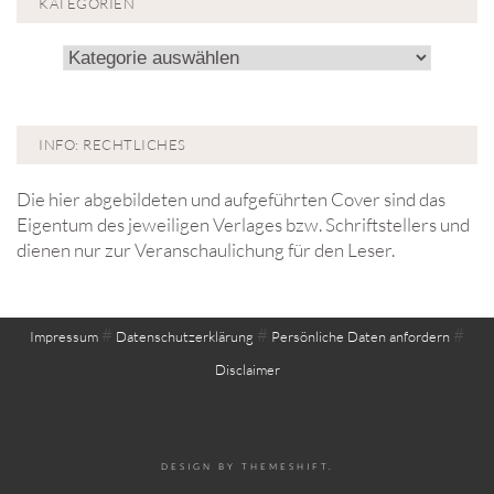
KATEGORIEN
Kategorien
INFO: RECHTLICHES
Die hier abgebildeten und aufgeführten Cover sind das
Eigentum des jeweiligen Verlages bzw. Schriftstellers und
dienen nur zur Veranschaulichung für den Leser.
#
#
#
Impressum
Datenschutzerklärung
Persönliche Daten anfordern
Disclaimer
DESIGN BY
THEMESHIFT
.