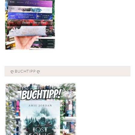
Ღ BUCHTIPP Ღ