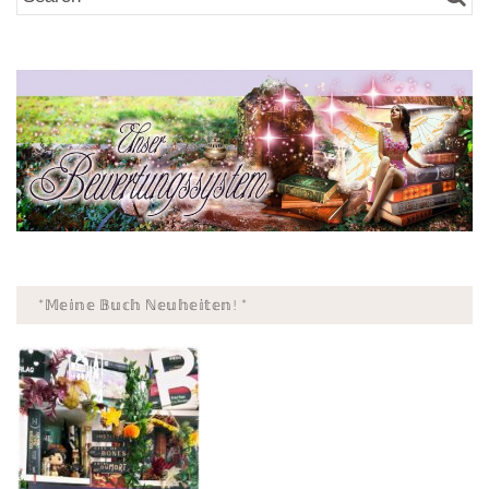
*𝕄𝕖𝕚𝕟𝕖 𝔹𝕦𝕔𝕙 ℕ𝕖𝕦𝕙𝕖𝕚𝕥𝕖𝕟! *