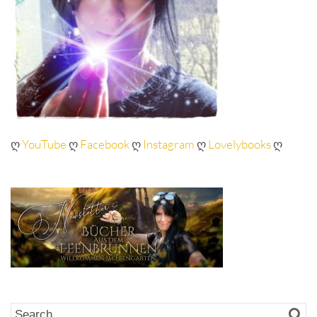
ღ
YouTube
ღ
Facebook
ღ
Instagram
ღ
Lovelybooks
ღ