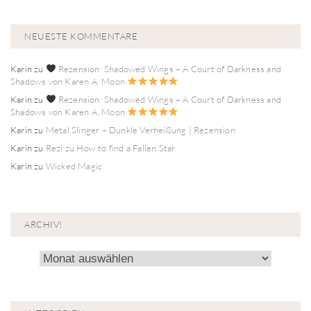
NEUESTE KOMMENTARE
Karin
zu
Rezension: Shadowed Wings – A Court of Darkness and
Shadows von Karen A. Moon
Karin
zu
Rezension: Shadowed Wings – A Court of Darkness and
Shadows von Karen A. Moon
Karin
zu
Metal Slinger – Dunkle Verheißung | Rezension
Karin
zu
Rezi zu How to find a Fallen Star
Karin
zu
Wicked Magic
ARCHIV!
Archiv!